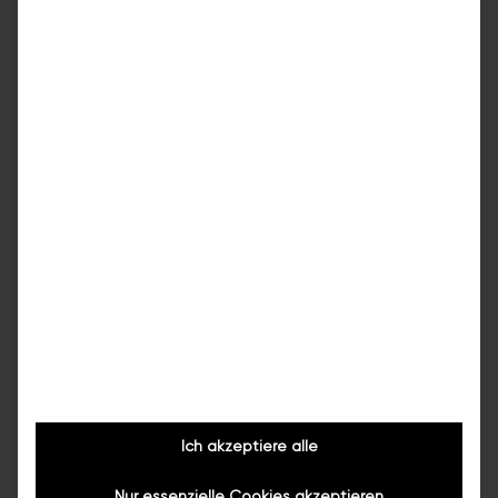
Mehr erfahren
Wanne raus, Dusche rein
Sie wollen Ihre Badewanne zur Dusche
Ich akzeptiere alle
umbauen? bazuba macht’s möglich!
Nur essenzielle Cookies akzeptieren