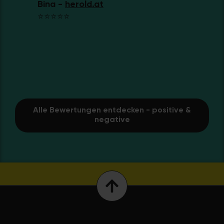
Bina -
herold.at
⭐⭐⭐⭐⭐
Da
⭐
Alle Bewertungen entdecken - positive &
negative