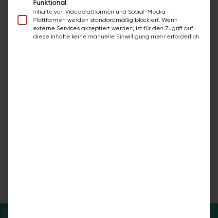
Funktional
Einfluss auf diese Entscheidung hat.
Inhalte von Videoplattformen und Social-Media-
Plattformen werden standardmäßig blockiert. Wenn
externe Services akzeptiert werden, ist für den Zugriff auf
diese Inhalte keine manuelle Einwilligung mehr erforderlich.
Schritt 4: Entscheidung des
Pflegegrads der Kranken- und
Pflegekassen
Nach Festlegung des Pflegegrades
entscheiden die Kranken- und Pflegekassen
über die Art der Leistungen, die der zu
pflegenden Person gewährt werden. Dazu
können finanzielle Hilfen, Pflegehilfsmittel oder
auch Unterstützung durch einen ambulanten
Pflegedienst gehören.