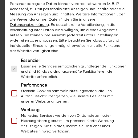
Pflegebedürftigkeit auf körperlichen, geistigen
Personenbezogene Daten können verarbeitet werden (z. B. IP-
oder psychischen Einschränkungen basiert.
Adressen), z. B. für personalisierte Anzeigen und Inhalte oder die
Messung von Anzeigen und Inhalten.
Weitere Informationen über
die Verwendung Ihrer Daten finden Sie in unserer
Datenschutzerklärung
.
Es besteht keine Verpflichtung, in die
Verarbeitung Ihrer Daten einzuwilligen, um dieses Angebot zu
Schritt 3: Festlegung des Pflegegrades
nutzen.
Sie können Ihre Auswahl jederzeit unter
Einstellungen
widerrufen oder anpassen.
Bitte beachten Sie, dass aufgrund
Basierend auf dem Gutachten legt der MDK
individueller Einstellungen möglicherweise nicht alle Funktionen
einen passenden Pflegegrad für die zu
der Website verfügbar sind.
pflegende Person fest. Es gibt insgesamt fünf
Es folgt eine Liste der Service-Gruppen, für die ei
Essenziell
Pflegegrade, wobei Pflegegrad 1 geringe und
Essenzielle Services ermöglichen grundlegende Funktionen
und sind für das ordnungsgemäße Funktionieren der
Pflegegrad 5 schwerste Beeinträchtigungen
Website erforderlich.
kennzeichnet. Der Pflegegrad bestimmt den
Performance
Umfang der Pflegeleistungen, die von den
Statistik-Cookies sammeln Nutzungsdaten, die uns
Kranken- und Pflegekassen übernommen
Aufschluss darüber geben, wie unsere Besucher mit
unserer Website umgehen.
werden. Es ist jedoch wichtig zu wissen, dass
Werbung
der MDK nur eine Empfehlung für einen
Marketing Services werden von Drittanbietern oder
Pflegegrad ausspricht. Die endgültige
Herausgebern genutzt, um personalisierte Werbung
Entscheidung trifft die Krankenkasse, wobei die
anzuzeigen. Sie tun dies, indem sie Besucher über
Websites hinweg verfolgen.
Empfehlung des Gutachters einen erheblichen