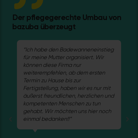
Der pflegegerechte Umbau von
bazuba überzeugt
“Ich habe den Badewanneneinstieg
"Ic
für meine Mutter organisiert. Wir
sag
t
können diese Firma nur
Ent
ng
weiterempfehlen, ab dem ersten
Sa
ns
Termin zu Hause bis zur
meh
Fertigstellung, haben wir es nur mit
Top
u
äußerst freundlichen, herzlichen und
Ha
kompetenten Menschen zu tun
pün
n
gehabt. Wir möchten uns hier noch
un
r
einmal bedanken!!”
vo
gib
an
we