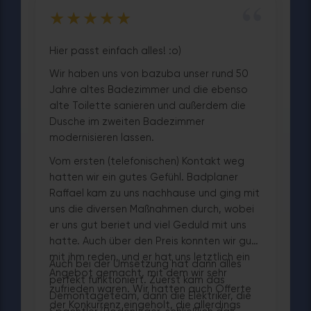
“
★★★★★
Hier passt einfach alles! :o)
Wir haben uns von bazuba unser rund 50
Jahre altes Badezimmer und die ebenso
alte Toilette sanieren und außerdem die
Dusche im zweiten Badezimmer
modernisieren lassen.
Vom ersten (telefonischen) Kontakt weg
hatten wir ein gutes Gefühl. Badplaner
Raffael kam zu uns nachhause und ging mit
uns die diversen Maßnahmen durch, wobei
er uns gut beriet und viel Geduld mit uns
hatte. Auch über den Preis konnten wir gut
mit ihm reden, und er hat uns letztlich ein
Auch bei der Umsetzung hat dann alles
Angebot gemacht, mit dem wir sehr
perfekt funktioniert. Zuerst kam das
zufrieden waren. Wir hatten auch Offerte
Demontageteam, dann die Elektriker, die
der Konkurrenz eingeholt, die allerdings