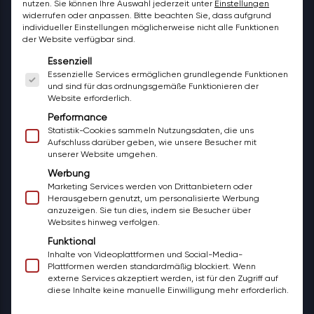
Mehr lesen
nutzen.
Sie können Ihre Auswahl jederzeit unter
Einstellungen
hingewiesen haben. Spontane
unserer Meinung nach wirklich sehr fairen
widerrufen oder anpassen.
Bitte beachten Sie, dass aufgrund
Änderungswünsche unsererseits wurden
individueller Einstellungen möglicherweise nicht alle Funktionen
Preis. Dabei kein Ärger mit den
Harry B.
freundlich angenommen und umgesetzt.
HB
der Website verfügbar sind.
Handwerkern, ganz im Gegenteil - es war
Guntramsdorf · 21. Oktober 2025
Herold
Gleichzeitig waren Planer Raffael und
Es folgt eine Liste der Service-Gruppen, für die ei
uns eine Freude, wir können das gesamte
Essenziell
Projektleiter Anel für uns immer erreichbar
Essenzielle Services ermöglichen grundlegende Funktionen
bazuba-Team wärmstens
und antworteten schnell auf unsere
und sind für das ordnungsgemäße Funktionieren der
weiterempfehlen.
Website erforderlich.
Fragen.
“
Performance
★★★★★
Statistik-Cookies sammeln Nutzungsdaten, die uns
Aufschluss darüber geben, wie unsere Besucher mit
unserer Website umgehen.
Sehr gute Beratunh
Werbung
Marketing Services werden von Drittanbietern oder
Mehr lesen
Herausgebern genutzt, um personalisierte Werbung
anzuzeigen. Sie tun dies, indem sie Besucher über
Websites hinweg verfolgen.
Funktional
Inhalte von Videoplattformen und Social-Media-
Plattformen werden standardmäßig blockiert. Wenn
externe Services akzeptiert werden, ist für den Zugriff auf
diese Inhalte keine manuelle Einwilligung mehr erforderlich.