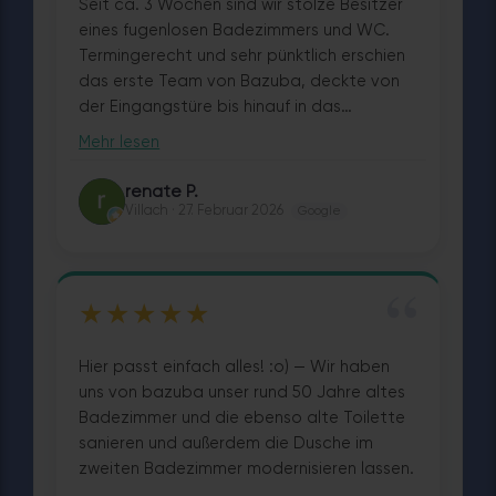
Seit ca. 3 Wochen sind wir stolze Besitzer
eines fugenlosen Badezimmers und WC.
Termingerecht und sehr pünktlich erschien
das erste Team von Bazuba, deckte von
der Eingangstüre bis hinauf in das
Badezimmer, mit den Stiegen, alles
Mehr lesen
fachgerecht ab und begannen mit der
Demontage der alten Sanitäreinrichtung
renate P.
RP
und entsorgten alles, was nicht mehr
Villach · 27. Februar 2026
Google
benötigt wurde. Hurtig ging es von da an
jeden Tag weiter. Glückwunsch zu Ihren
“
Mitarbeitern. Alle waren äußerst freundlich,
★★★★★
höflich und echt fleißig. Egal was gemacht
wurde, wir wurden immer wieder gefragt,
ob alles passt oder ob wir andere
Hier passt einfach alles! :o) — Wir haben
Wünsche haben. Die neue, begehbare
uns von bazuba unser rund 50 Jahre altes
Dusche, echt ein Traum, die Wände
Badezimmer und die ebenso alte Toilette
fugenlos und so schön hell und der
sanieren und außerdem die Dusche im
Fußboden, wirklich sehr schön und
zweiten Badezimmer modernisieren lassen.
pflegeleicht. Das WC wurde ebenfalls in