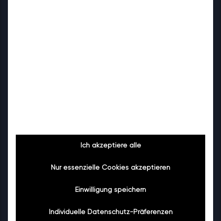
Karl R.
KR
Vasoldsberg bei Graz · 1. Juli 2026
Google
“
★★★★★
Haben unser Badezimmer umbauen müssen
wegen Krankheit und die Firma Bazuba hat das
so schnell und schön gemacht bin sehr zufrieden
damit
Die Firmen in Wien haben uns nicht verstanden
wie wir das machen wollen
Ich akzeptiere alle
Aber mit Bazuba klappte das auf Anhieb und
jetzt haben wir eine ebenerdige Dusche sowie
Mehr lesen
Nur essenzielle Cookies akzeptieren
wir es wollten
👍👍👍👍👍 5 Daumen hoch für die Beratung und
Einwilligung speichern
Durchführung
Individuelle Datenschutz-Präferenzen
Maxx P.