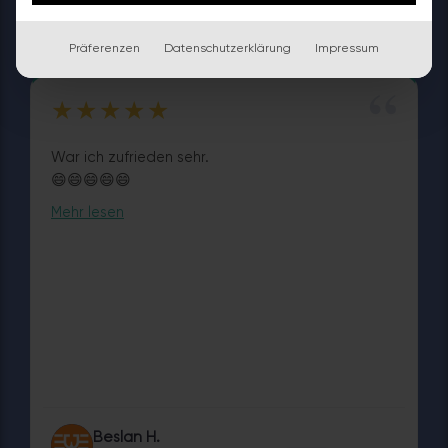
MP
Guntramsdorf · 18. Juni 2026
Google
Präferenzen
Datenschutzerklärung
Impressum
“
★★★★★
War ich zufrieden sehr.
😄😄😄😄😄
Mehr lesen
Beslan H.
BH