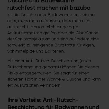
Dusche und Badewanne
rutschfest machen mit bazuba
Ist die Dusche oder Badewanne erst einmal
nass, muss man aufpassen, dass man nicht
ausrutscht. Herkömmlich eingelegte
Antirutschmatten greifen aber die Oberfläche
der Sanitärobjekte an und sind außerdem eine
schwierig zu reinigende Brutstätte für Algen,
Schimmelpilze und Bakterien.
Mit einer Anti-Rutsch-Beschichtung (auch
Rutschhemmung genannt) können Sie diesem
Risiko entgegenwirken. Sie sorgt für einen
sicheren Halt in der Wanne & Dusche und kann
ein Ausrutschen verhindern.
Ihre Vorteile: Anti-Rutsch-
Beschichtung für Badwannen und