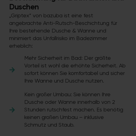
Duschen
„Griptex“ von bazuba ist eine fest
angebrachte Anti-Rutsch-Beschichtung für
Ihre bestehende Dusche & Wanne und
minimiert das Unfallrisiko im Badezimmer
erheblich:
Mehr Sicherheit im Bad:
Der größte
Vorteil ist wohl die erhöhte Sicherheit. Ab
sofort können Sie komfortabel und sicher
Ihre Wanne und Dusche nutzen.
Kein großer Umbau:
Sie können Ihre
Dusche oder Wanne innerhalb von 2
Stunden rutschfest machen. Es benötig
keinen großen Umbau – inklusive
Schmutz und Staub.