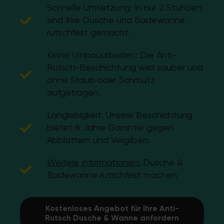
Schnelle Umsetzung:
In nur 2 Stunden
sind Ihre Dusche und Badewanne
rutschfest gemacht.
Keine Umbauarbeiten:
Die Anti-
Rutsch-Beschichtung wird sauber und
ohne Staub oder Schmutz
aufgetragen.
Langlebigkeit:
Unsere Beschichtung
bietet 8 Jahre Garantie gegen
Abblättern und Vergilben.
Weitere Informationen:
Dusche &
Badewanne rutschfest machen
Kostenloses Angebot für Ihre Anti-
Rutsch Dusche & Wanne anfordern