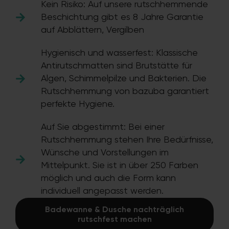
Kein Risiko:
Auf unsere rutschhemmende
Beschichtung gibt es 8 Jahre Garantie
auf Abblättern, Vergilben
Hygienisch und wasserfest:
Klassische
Antirutschmatten sind Brutstätte für
Algen, Schimmelpilze und Bakterien. Die
Rutschhemmung von bazuba garantiert
perfekte Hygiene.
Auf Sie abgestimmt:
Bei einer
Rutschhemmung stehen Ihre Bedürfnisse,
Wünsche und Vorstellungen im
Mittelpunkt. Sie ist in über 250 Farben
möglich und auch die Form kann
individuell angepasst werden.
Badewanne & Dusche nachträglich
rutschfest machen