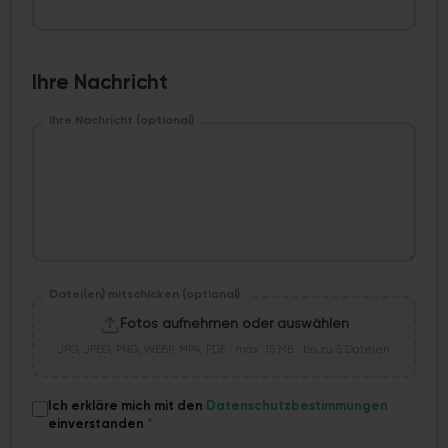
Ihre Nachricht
Ihre Nachricht (optional)
Datei(en) mitschicken (optional)
Fotos aufnehmen oder auswählen
JPG, JPEG, PNG, WEBP, MP4, PDF · max. 15 MB · bis zu 5 Dateien
Ich erkläre mich mit den
Datenschutzbestimmungen
einverstanden
*