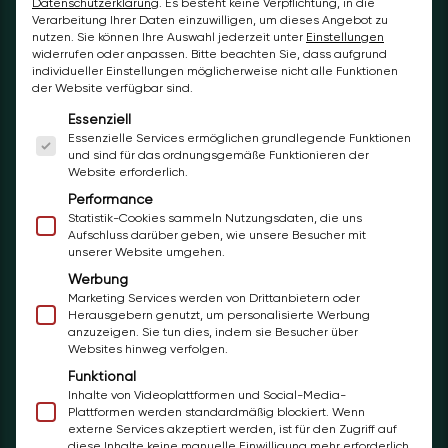
Datenschutzerklärung
.
Es besteht keine Verpflichtung, in die
dem die Anti-Rutsch-Beschichtung
Verarbeitung Ihrer Daten einzuwilligen, um dieses Angebot zu
aufgebracht wird, wird im Vorhinein
nutzen.
Sie können Ihre Auswahl jederzeit unter
Einstellungen
widerrufen oder anpassen.
Bitte beachten Sie, dass aufgrund
lückenlos gereinigt und für die
individueller Einstellungen möglicherweise nicht alle Funktionen
Rutschhemmung präpariert.
der Website verfügbar sind.
Es folgt eine Liste der Service-Gruppen, für die ei
Essenziell
Essenzielle Services ermöglichen grundlegende Funktionen
und sind für das ordnungsgemäße Funktionieren der
Website erforderlich.
Performance
Statistik-Cookies sammeln Nutzungsdaten, die uns
Aufschluss darüber geben, wie unsere Besucher mit
unserer Website umgehen.
Werbung
Schritt 2: Auftragen der Anti-Rutsch-
Marketing Services werden von Drittanbietern oder
Beschichtung
Herausgebern genutzt, um personalisierte Werbung
anzuzeigen. Sie tun dies, indem sie Besucher über
Websites hinweg verfolgen.
Nachdem die Vorbereitung korrekt
Funktional
durchgeführt wurde, wird der Umriss der
Inhalte von Videoplattformen und Social-Media-
Anti-Rutsch-Beschichtung abgeklebt.
Plattformen werden standardmäßig blockiert. Wenn
Gerne berücksichtigen wir dabei Ihre
externe Services akzeptiert werden, ist für den Zugriff auf
diese Inhalte keine manuelle Einwilligung mehr erforderlich.