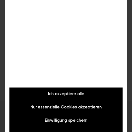
Komplettsanierung
Alles neu, aus einer Hand, Festpreis
8 Tage
Ich akzeptiere alle
Nur essenzielle Cookies akzeptieren
Einwilligung speichern
HÄUFIGE FRAGEN