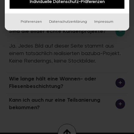
Individuelle Datenschutz-Präferenzen
Gut zu
wissen
Präferenzen
Datenschutzerklärung
Impressum
Sind die Bilder echte Kundenprojekte?
Ja. Jedes Bild auf dieser Seite stammt aus
einem tatsächlich realisierten bazuba-Projekt.
Keine Renderings, keine Stockbilder.
Wie lange hält eine Wannen- oder
Fliesenbeschichtung?
Kann ich auch nur eine Teilsanierung
bekommen?