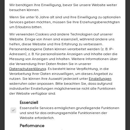
Wir benötigen Ihre Einwilligung, bevor Sie unsere Website weiter
aufzureißen, Fliesen abzuschlagen oder
besuchen können.
die Wanne rauszuwerfen. Stattdessen
Wenn Sie unter 16 Jahre alt sind und Ihre Einwilligung zu optionalen
werden vorhandene Wannen und
Services geben möchten, müssen Sie Ihre Erziehungsberechtigten
um Erlaubnis bitten.
Fliesen professionell beschichtet. Das
Wir verwenden Cookies und andere Technologien auf unserer
Ergebnis: eine glatte, neue Oberfläche in
Website. Einige von ihnen sind essenziell, während andere uns
frei wählbarer Farbe aus 250+ Tönen. 8
helfen, diese Website und Ihre Erfahrung zu verbessern.
Personenbezogene Daten können verarbeitet werden (z. B. IP-
Jahre Garantie auf die Beschichtung.
Adressen), z. B. für personalisierte Anzeigen und Inhalte oder die
Die meisten Bäder sind in 3 bis 8 Tagen
Messung von Anzeigen und Inhalten.
Weitere Informationen über
die Verwendung Ihrer Daten finden Sie in unserer
fertig, statt in 4 bis 8 Wochen.
Datenschutzerklärung
.
Es besteht keine Verpflichtung, in die
Verarbeitung Ihrer Daten einzuwilligen, um dieses Angebot zu
nutzen.
Sie können Ihre Auswahl jederzeit unter
Einstellungen
widerrufen oder anpassen.
Bitte beachten Sie, dass aufgrund
individueller Einstellungen möglicherweise nicht alle Funktionen
„Wie viel Unterschied macht eine
der Website verfügbar sind.
Beschichtung?"
Es folgt eine Liste der Service-Gruppen, für die ei
Essenziell
Essenzielle Services ermöglichen grundlegende Funktionen
Eine bazuba-Beschichtung ersetzt
und sind für das ordnungsgemäße Funktionieren der
optisch den Neukauf, bei geringeren
Website erforderlich.
Kosten und ohne Bauschutt. Eine
Performance