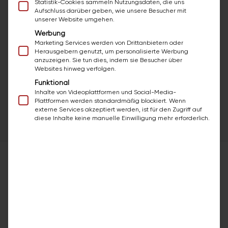
vergilbte Acryl-Wanne, fleckige Emaille
Statistik-Cookies sammeln Nutzungsdaten, die uns
Aufschluss darüber geben, wie unsere Besucher mit
oder in die Jahre gekommene 70er-
unserer Website umgehen.
Fliesen sehen nach einer Wannen- oder
Werbung
Fliesenbeschichtung aus wie neu
Marketing Services werden von Drittanbietern oder
eingebaut. Gleiche Wanne, gleiche
Herausgebern genutzt, um personalisierte Werbung
anzuzeigen. Sie tun dies, indem sie Besucher über
Fliesen — nur mit neuer Oberfläche.
Websites hinweg verfolgen.
Funktional
Inhalte von Videoplattformen und Social-Media-
Plattformen werden standardmäßig blockiert. Wenn
externe Services akzeptiert werden, ist für den Zugriff auf
diese Inhalte keine manuelle Einwilligung mehr erforderlich.
SO LANGE DAUERT ES
Wie lange dauert eine typische
Sanierung?