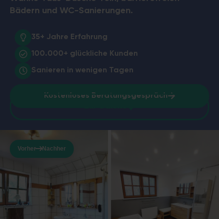
Bädern und WC-Sanierungen.
35+ Jahre
Erfahrung
100.000+
glückliche Kunden
Sanieren in
wenigen Tagen
Kostenloses Beratungsgespräch
Zur Galerie
Vorher
Nachher