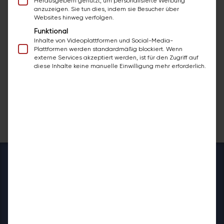
vereinbaren.
Herausgebern genutzt, um personalisierte Werbung
anzuzeigen. Sie tun dies, indem sie Besucher über
Websites hinweg verfolgen.
Montag:
12:00 – 16:00
Funktional
Dienstag:
08:00 – 16:00
Inhalte von Videoplattformen und Social-Media-
Plattformen werden standardmäßig blockiert. Wenn
Mittwoch:
08:00 – 16:00
externe Services akzeptiert werden, ist für den Zugriff auf
diese Inhalte keine manuelle Einwilligung mehr erforderlich.
Donnerstag:
08:00 – 16:00
Freitag:
08:00 – 13:00
bazuba Wiener Neustadt
überzeugt:
Echte Bewertungen und