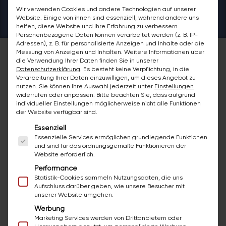
Wir verwenden Cookies und andere Technologien auf unserer
Website. Einige von ihnen sind essenziell, während andere uns
helfen, diese Website und Ihre Erfahrung zu verbessern.
Personenbezogene Daten können verarbeitet werden (z. B. IP-
Adressen), z. B. für personalisierte Anzeigen und Inhalte oder die
Messung von Anzeigen und Inhalten.
Weitere Informationen über
die Verwendung Ihrer Daten finden Sie in unserer
Datenschutzerklärung
.
Es besteht keine Verpflichtung, in die
Entdecken Sie alles rund um
Verarbeitung Ihrer Daten einzuwilligen, um dieses Angebot zu
nutzen.
Sie können Ihre Auswahl jederzeit unter
Einstellungen
Badsanierung - im bazuba
widerrufen oder anpassen.
Bitte beachten Sie, dass aufgrund
Ausstellungsraum in Wiener Neustadt
individueller Einstellungen möglicherweise nicht alle Funktionen
der Website verfügbar sind.
Besuchen Sie unsere Ausstellung in Wiener
Es folgt eine Liste der Service-Gruppen, für die ei
Essenziell
Neustadt und erleben Sie die bazuba
Essenzielle Services ermöglichen grundlegende Funktionen
Dienstleistungen, wie z.B.
und sind für das ordnungsgemäße Funktionieren der
Badewannenreparatur oder
Website erforderlich.
Badewannenbeschichtung, hautnah in
Performance
Statistik-Cookies sammeln Nutzungsdaten, die uns
unserem Schauraum.
Aufschluss darüber geben, wie unsere Besucher mit
unserer Website umgehen.
Gerne können Sie auch unverbindlich und
Werbung
kostenlos einen Termin bei Ihnen vor Ort
Marketing Services werden von Drittanbietern oder