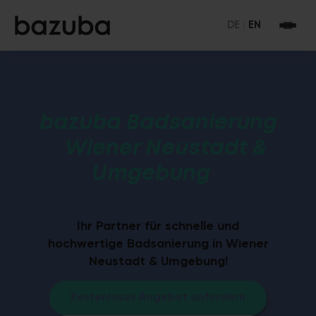
DE
|
EN
bazuba Badsanierung
Wiener Neustadt &
Umgebung
Ihr Partner für schnelle und
hochwertige Badsanierung in Wiener
Neustadt & Umgebung!
Kostenloses Angebot anfordern