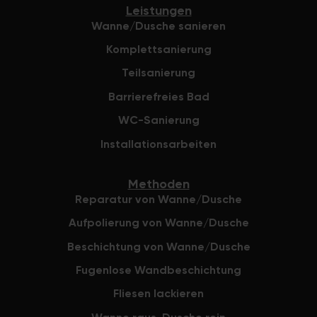
construct
Leistungen
undercut
Wanne/Dusche sanieren
everythin
Komplettsanierung
trades wo
The handov
Teilsanierung
including 
Barrierefreies Bad
component
warrantie
WC-Sanierung
were pres
Installationsarbeiten
transpare
thorough 
Methoden
component
Reparatur von Wanne/Dusche
warranties.
happy wit
Aufpolierung von Wanne/Dusche
consideri
Beschichtung von Wanne/Dusche
had, it al
into a nic
Fugenlose Wandbeschichtung
morning 😉
Fliesen lackieren
recommen
would be