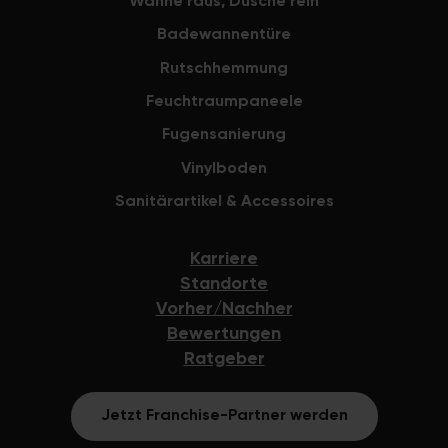
Wanne raus, Dusche rein
before-an
Badewannentüre
decorated 
the raw r
Rutschhemmung
Feuchtraumpaneele
Fugensanierung
Vinylboden
Sanitärartikel & Accessoires
Karriere
Standorte
Vorher/Nachher
Bewertungen
Ratgeber
Jetzt Franchise-Partner werden