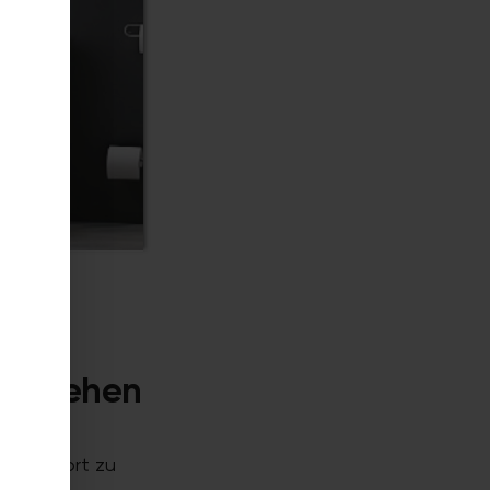
 Aussehen
etet die
en Komfort zu