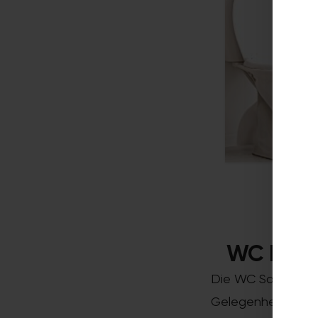
WC Renov
Die WC Sanierung i
Gelegenheit, den 