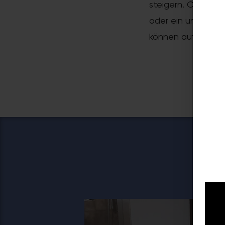
steigern. Ob es da
oder ein umweltfre
können auf Ihre a
Uns