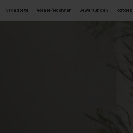
Standorte
Vorher/Nachher
Bewertungen
Ratgeb
 neu gestalten
be – alles inklusive.
Eco-Bad
 Bad ohne Fliesen – nahtlose Mineralwerkstoff-
Nachhaltige S
Lebensdauer.
WC-Sanier