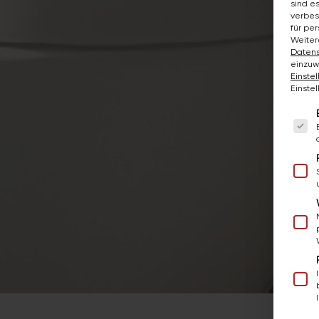
sind e
verbes
für pe
Weiter
Datens
einzuw
Einste
Einste
Es fo