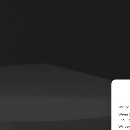
Wir be
Wenn S
möchte
Wir ve