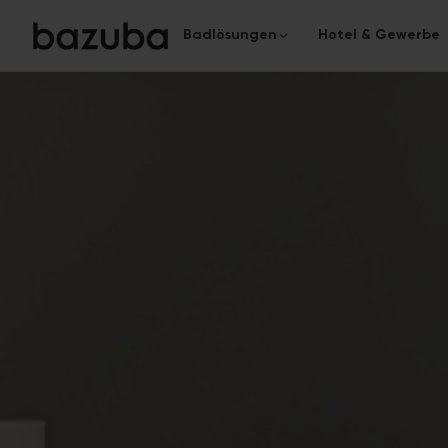
Badlösungen
Hotel & Gewerbe
KATEGORIE
KOMPLETTSANIERUNG
Das komplette Bad
Komplettsanierung
›
Alles aus einer Hand
Von der Planung bis zur Überga
Teilsanierung
›
Gezielt & schnell
Fugenloses Bad
In nur 5 Tagen zum modernen
Oberflächen.
Barrierefreies Bad