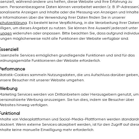
ssenziell, während andere uns helfen, diese Website und Ihre Erfahrung zu
sern.
Personenbezogene Daten können verarbeitet werden (z. B. IP-Adressen),
rsonalisierte Anzeigen und Inhalte oder die Messung von Anzeigen und Inhalte
e Informationen über die Verwendung Ihrer Daten finden Sie in unserer
chutzerklärung
.
Es besteht keine Verpflichtung, in die Verarbeitung Ihrer Date
illigen, um dieses Angebot zu nutzen.
Sie können Ihre Auswahl jederzeit unter
llungen
widerrufen oder anpassen.
Bitte beachten Sie, dass aufgrund individue
llungen möglicherweise nicht alle Funktionen der Website verfügbar sind.
lgt eine Liste der Service-Gruppen, für die eine Einwil
Essenziell
Essenzielle Services ermöglichen grundlegende Funktionen und sind für das
ordnungsgemäße Funktionieren der Website erforderlich.
Performance
Statistik-Cookies sammeln Nutzungsdaten, die uns Aufschluss darüber geben,
unsere Besucher mit unserer Website umgehen.
Werbung
Marketing Services werden von Drittanbietern oder Herausgebern genutzt, um
personalisierte Werbung anzuzeigen. Sie tun dies, indem sie Besucher über
Websites hinweg verfolgen.
Funktional
Inhalte von Videoplattformen und Social-Media-Plattformen werden standar
blockiert. Wenn externe Services akzeptiert werden, ist für den Zugriff auf dies
Inhalte keine manuelle Einwilligung mehr erforderlich.