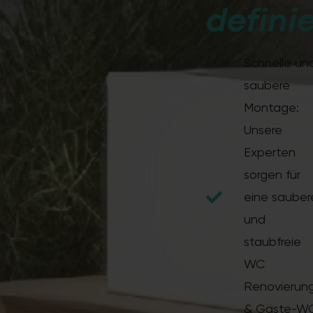
Raum-Erneuerung – sauber, schnell und mit Festpreis-Garantie.
definie
Schnelle un
saubere
Montage:
Unsere
Experten
sorgen für
eine sauber
und
staubfreie
WC
Renovierun
& Gäste-W