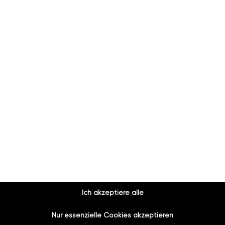
rum geht, die Sitzhöhe für mehr Bequemlichkeit im Alt
undliches Tiefspül-WC einzuführen. Die Möglichkeiten si
ktuelle Lebenssituation zugeschnitten werden.
Kostenloses Angebot anfordern!
ere WC Sanierung Erfolgsproj
Ich akzeptiere alle
Nur essenzielle Cookies akzeptieren