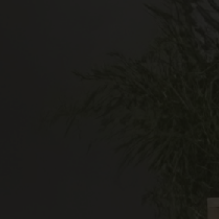
engleiche Dusche, Haltegriffe, förderfähig.
Komplette WC-