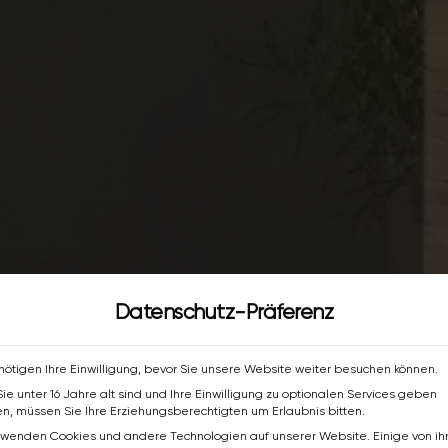
Datenschutz-Präferenz
nötigen Ihre Einwilligung, bevor Sie unsere Website weiter besuchen können.
ie unter 16 Jahre alt sind und Ihre Einwilligung zu optionalen Services geben
n, müssen Sie Ihre Erziehungsberechtigten um Erlaubnis bitten.
rwenden Cookies und andere Technologien auf unserer Website. Einige von i