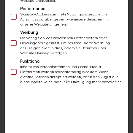
Website erforderlich.
In 4 Schritten zur
"neuen" Wanne
Performance
Statistik-Cookies sammeln Nutzungsdaten, die uns
Kein komplizierter Prozess, keine ewige Wartezeit.
Aufschluss darüber geben, wie unsere Besucher mit
unserer Website umgehen.
So läuft es bei bazuba.
Werbung
Marketing Services werden von Drittanbietern oder
Herausgebern genutzt, um personalisierte Werbung
anzuzeigen. Sie tun dies, indem sie Besucher über
Anfrage stellen
Websites hinweg verfolgen.
1
Erzählen Sie uns, was Sie sich
Funktional
wünschen – Wanne, Duschtasse,
Inhalte von Videoplattformen und Social-Media-
Wunschfarbe. Kostenlos und
Plattformen werden standardmäßig blockiert. Wenn
externe Services akzeptiert werden, ist für den Zugriff auf
unverbindlich.
diese Inhalte keine manuelle Einwilligung mehr erforderlich.
Besichtigung & Festpreis
2
Wir begutachten Ihre Wanne vor
Ort und nennen einen
verbindlichen Preis. Ohne
Überraschungen.