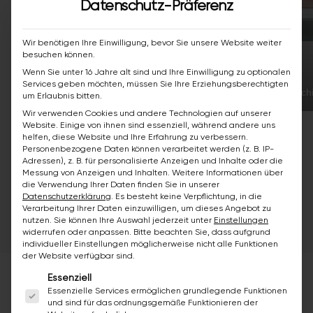
Datenschutz-Präferenz
Wir benötigen Ihre Einwilligung, bevor Sie unsere Website weiter
besuchen können.
Wenn Sie unter 16 Jahre alt sind und Ihre Einwilligung zu optionalen
Services geben möchten, müssen Sie Ihre Erziehungsberechtigten
Badewannenbeschichtung
Badewannenbesch
um Erlaubnis bitten.
Wir verwenden Cookies und andere Technologien auf unserer
Website. Einige von ihnen sind essenziell, während andere uns
helfen, diese Website und Ihre Erfahrung zu verbessern.
Personenbezogene Daten können verarbeitet werden (z. B. IP-
Adressen), z. B. für personalisierte Anzeigen und Inhalte oder die
Messung von Anzeigen und Inhalten.
Weitere Informationen über
die Verwendung Ihrer Daten finden Sie in unserer
Alle Vorher/Nachher-Bäder ansehen
Datenschutzerklärung
.
Es besteht keine Verpflichtung, in die
Verarbeitung Ihrer Daten einzuwilligen, um dieses Angebot zu
nutzen.
Sie können Ihre Auswahl jederzeit unter
Einstellungen
widerrufen oder anpassen.
Bitte beachten Sie, dass aufgrund
individueller Einstellungen möglicherweise nicht alle Funktionen
der Website verfügbar sind.
Es folgt eine Liste der Service-Gruppen, für die ei
Essenziell
Essenzielle Services ermöglichen grundlegende Funktionen
SO EINFACH GEHT’S
und sind für das ordnungsgemäße Funktionieren der