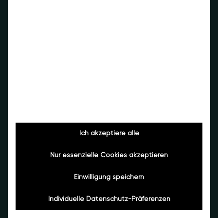
Umweltschutz, Stadt Wien
Mehr zur Ökobilanz
5x
Weniger Energie
Ich akzeptiere alle
als Neueinbau
Nur essenzielle Cookies akzeptieren
Einwilligung speichern
Individuelle Datenschutz-Präferenzen
0