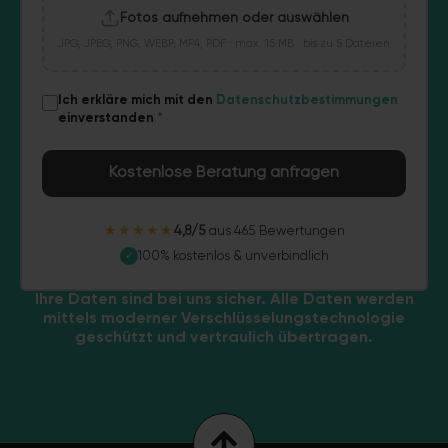
Fotos aufnehmen oder auswählen
JPG, JPEG, PNG, WEBP, MP4, PDF · max. 15 MB · bis zu 5 Dateien
Ich erkläre mich mit den
Datenschutzbestimmungen
einverstanden
*
Kostenlose Beratung anfragen
★★★★★
4,8/5
aus 465 Bewertungen
100% kostenlos & unverbindlich
✓
Ihre Daten sind bei uns sicher. Alle Daten werden
mittels moderner Verschlüsselungstechnologie
geschützt und vertraulich übertragen.