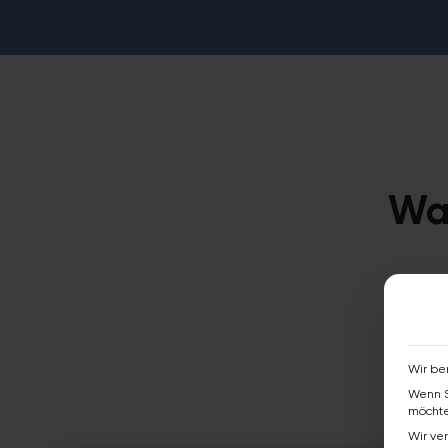
Was
Von de
Wien b
Wir be
Wenn S
möchte
Wir ve