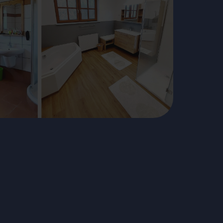
Raum-Erneuerung – sauber, schnell und mit Festpreis-Garantie.