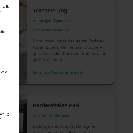
 z. B.
Teilsanierung
n.
Ab wenigen Tagen · ohne
n
Komplettrenovierung
ller
Nicht immer muss das ganze Bad neu.
ligung erteilt werden kann. Die erste Service-Gruppe ist
Wand, Boden, Wanne oder Dusche –
gezielt einzelne Bereiche erneuern, mit
großer Wirkung.
 wie
Mehr zur Teilsanierung
Barrierefreies Bad
dmäßig
Ab 1 Tag · förderfähig
e
Bodengleiche Dusche, Haltegriffe,
rutschhemmende Oberflächen –