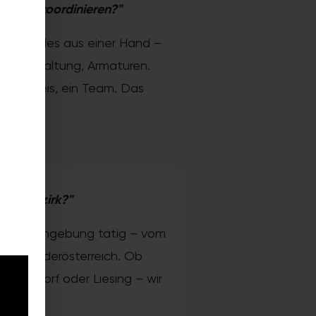
werker koordinieren?"
n Sie alles aus einer Hand –
Wandgestaltung, Armaturen.
 Festpreis, ein Team. Das
rven.
inem Bezirk?"
ien und Umgebung tätig – vom
ie in Niederösterreich. Ob
Floridsdorf oder Liesing – wir