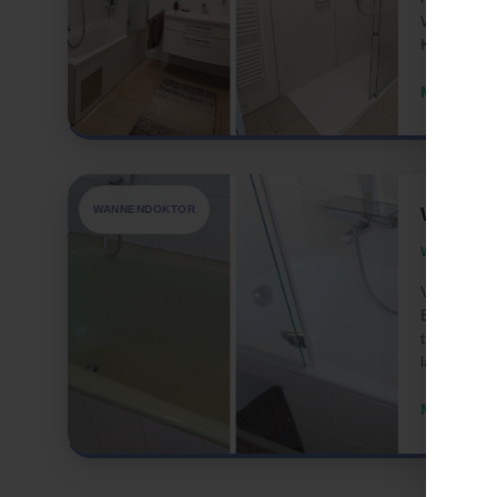
Wandgestal
Kein woch
Mehr zum
WANNENDOKTOR
Wannen
Wenige Stun
Vergilbt, r
Badewanne 
tauschen –
langlebig. 
Mehr zur 