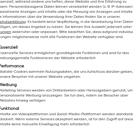
ssenziell, während andere uns helfen, diese Website und Ihre Erfahrung zu
sern.
Personenbezogene Daten können verarbeitet werden (z. B. IP-Adressen),
GEZIELT & SCHNELL
rsonalisierte Anzeigen und Inhalte oder die Messung von Anzeigen und Inhalte
tsanierung
e Informationen über die Verwendung Ihrer Daten finden Sie in unserer
chutzerklärung
.
Es besteht keine Verpflichtung, in die Verarbeitung Ihrer Date
· Festpreis
illigen, um dieses Angebot zu nutzen.
Sie können Ihre Auswahl jederzeit unter
llungen
widerrufen oder anpassen.
Bitte beachten Sie, dass aufgrund individue
tte Bad neu gestalten – von
llungen möglicherweise nicht alle Funktionen der Website verfügbar sind.
g bis zur Übergabe, alles
lgt eine Liste der Service-Gruppen, für die eine Einwil
Essenziell
Ein Ansprechpartner, ein
Essenzielle Services ermöglichen grundlegende Funktionen und sind für das
Preis.
ordnungsgemäße Funktionieren der Website erforderlich.
Performance
Komplettsanierung
Statistik-Cookies sammeln Nutzungsdaten, die uns Aufschluss darüber geben,
unsere Besucher mit unserer Website umgehen.
Werbung
Marketing Services werden von Drittanbietern oder Herausgebern genutzt, um
personalisierte Werbung anzuzeigen. Sie tun dies, indem sie Besucher über
Websites hinweg verfolgen.
aus, Dusche rein
FÖRDERFÄHIG
Funktional
Inhalte von Videoplattformen und Social-Media-Plattformen werden standar
ne Komplettsanierung
blockiert. Wenn externe Services akzeptiert werden, ist für den Zugriff auf dies
Inhalte keine manuelle Einwilligung mehr erforderlich.
 gegen Dusche tauschen –
 Einstieg, fugenloser