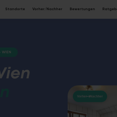
Standorte
Vorher/Nachher
Bewertungen
Ratgeb
 neu gestalten
be – alles inklusive.
- WIEN
Wien
Eco-Bad
 Bad ohne Fliesen – nahtlose Mineralwerkstoff-
Nachhaltige S
Lebensdauer.
in
Vorher
Nachher
WC-Sanier