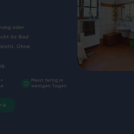
engleiche Dusche, Haltegriffe, förderfähig.
Komplette WC-
erung oder
ht Ihr Bad
leicht. Ohne
e
ng.
0+
Meist fertig in
he
wenigen Tagen
h