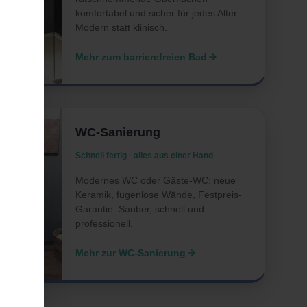
komfortabel und sicher für jedes Alter.
Modern statt klinisch.
Mehr zum barrierefreien Bad
WC-Sanierung
Schnell fertig · alles aus einer Hand
Modernes WC oder Gäste-WC: neue
Keramik, fugenlose Wände, Festpreis-
Garantie. Sauber, schnell und
professionell.
Mehr zur WC-Sanierung