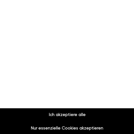
ird teuer?"
„Muss ich mehrere Hand
ngen sind oft in wenigen
Nein. Bei bazuba erhalte
ngen in ein bis zwei
Planung, Installation, 
inen verbindlichen
Ein Ansprechpartner, ein
ngen.
spart Ihnen Zeit und Ne
ehen?"
„Arbeitet ihr auch in me
hauraum in
Ja, wir sind in ganz W
können Sie Materialien,
1. bis zum 23. Bezirk sow
Ich akzeptiere alle
wie
Innere Stadt, Favoriten, 
er fugenlose
kommen zu Ihnen.
Nur essenzielle Cookies akzeptieren