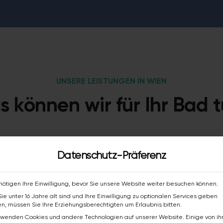
UNSERE LEISTUNGEN IN WIEN
 können wir für Ihr Bad 
r kleinen Reparatur bis zur kompletten Badsanierung –
Datenschutz-Präferenz
ietet alle Leistungen aus einer Hand. Zum Festpreis u
Koordinationsaufwand.
nötigen Ihre Einwilligung, bevor Sie unsere Website weiter besuchen können.
ie unter 16 Jahre alt sind und Ihre Einwilligung zu optionalen Services geben
n, müssen Sie Ihre Erziehungsberechtigten um Erlaubnis bitten.
rwenden Cookies und andere Technologien auf unserer Website. Einige von i