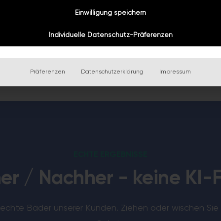
erleben.
Einwilligung speichern
Individuelle Datenschutz-Präferenzen
Präferenzen
Datenschutzerklärung
Impressum
ECHTE ERGEBNISSE
er / Nachher - keine KI-
 echte Bäder unserer Kunden. Ziehen oder wischen Sie 