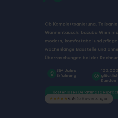
Sicher & altersgerecht – bod
Ob Komplettsanierung, Teilsani
Wannentausch: bazuba Wien mac
modern, komfortabel und pflege
wochenlange Baustelle und ohn
Überraschungen bei der Rechnu
35+ Jahre
100.00
Erfahrung
glücklic
Kunden
Kostenloses Beratungsgespräc
★★★★★
4,8
465 Bewertungen