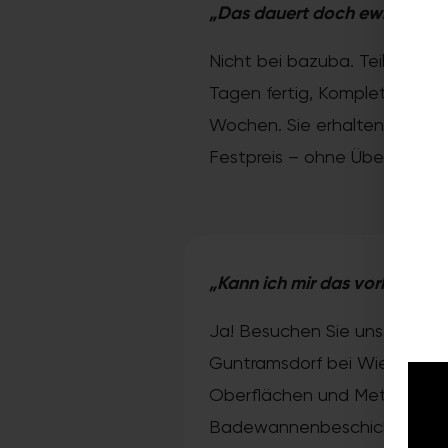
„Das dauert doch ewig und w
Nicht bei bazuba. Teilsanieru
Tagen fertig, Komplettsanieru
Wochen. Sie erhalten vorab e
Festpreis – ohne Überraschu
„Kann ich mir das vorher ans
Ja! Besuchen Sie unseren Sc
Guntramsdorf bei Wien. Dort 
Oberflächen und Methoden 
Badewannenbeschichtung od