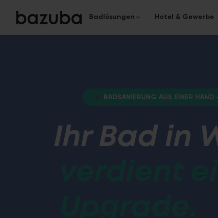
Badlösungen
Hotel & Gewerbe
KATEGORIE
KOMPLETTSANIERUNG
Das komplette Bad
Komplettsanierung
›
Alles aus einer Hand
Von der Planung bis zur Überga
BADSANIERUNG AUS EINER HAND 
Teilsanierung
›
Gezielt & schnell
Ihr Bad in 
Fugenloses Bad
In nur 5 Tagen zum modernen
Oberflächen.
verdient e
Upgrade.
Barrierefreies Bad