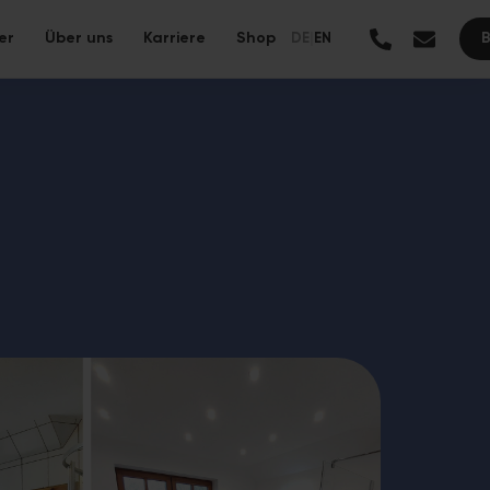
er
Über uns
Karriere
Shop
DE
|
EN
Alle Leistungen →
anierung mit ressourcenschonenden Materialien und langer
ung