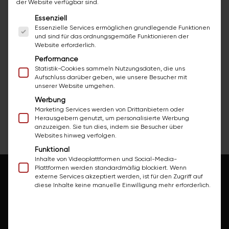
der Website verfügbar sind.
dem Elektro- und
Es folgt eine Liste der Service-Gruppen, für die ei
Essenziell
Installationsgewerbe
Essenzielle Services ermöglichen grundlegende Funktionen
und sind für das ordnungsgemäße Funktionieren der
Ein Ansprechpartner für alle Fragen
Website erforderlich.
Moderne Sanitärinstallation für Ihr
Performance
Statistik-Cookies sammeln Nutzungsdaten, die uns
Wohlfühlbad
Aufschluss darüber geben, wie unsere Besucher mit
unserer Website umgehen.
Werbung
Marketing Services werden von Drittanbietern oder
Kostenloses Angebot anfordern!
Herausgebern genutzt, um personalisierte Werbung
anzuzeigen. Sie tun dies, indem sie Besucher über
Websites hinweg verfolgen.
Funktional
Inhalte von Videoplattformen und Social-Media-
Plattformen werden standardmäßig blockiert. Wenn
externe Services akzeptiert werden, ist für den Zugriff auf
Alles ist möglich? Nun ja,
diese Inhalte keine manuelle Einwilligung mehr erforderlich.
zumindest vieles!
Die große Auswahl an bazuba Methoden