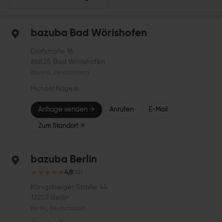
bazuba Bad Wörishofen
Dorfstraße 16
86825 Bad Wörishofen
Bayern, Deutschland
Michael Nägele
Anfrage senden →
Anrufen
E-Mail
Zum Standort ↗
bazuba Berlin
★
★
★
★
★
4,8
(32)
Königsberger Straße 44
12207 Berlin
Berlin, Deutschland