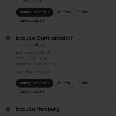
Christian Rausch
Anfrage senden →
Anrufen
E-Mail
Zum Standort →
bazuba Guntramsdorf
★
★
★
★
★
4,8
(286)
Kammeringstraße 6b
2353 Guntramsdorf
Niederösterreich, Österreich
Sebastian Zugmayer
Anfrage senden →
Anrufen
E-Mail
Zum Standort →
bazuba Hamburg