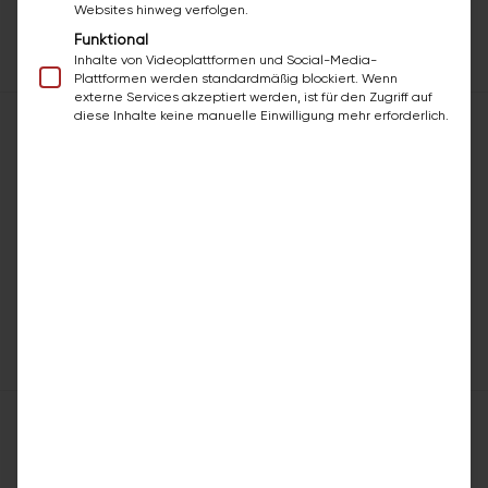
Websites hinweg verfolgen.
Anfrage senden →
Anrufen
E-Mail
Funktional
Zum Standort ↗
Inhalte von Videoplattformen und Social-Media-
Plattformen werden standardmäßig blockiert. Wenn
externe Services akzeptiert werden, ist für den Zugriff auf
diese Inhalte keine manuelle Einwilligung mehr erforderlich.
bazuba Rostock
★
★
★
★
★
5
(36)
Fahnenstraße 2A
18057 Rostock
Mecklenburg-Vorpommern, Deutschland
Eduard Herbel
Anfrage senden →
Anrufen
E-Mail
Zum Standort →
bazuba Salzburg
Imbachhornstraße 23