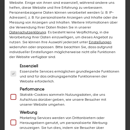
Website. Einige von ihnen sind essenziell, während andere uns
helfen, diese Website und Ihre Erfahrung zu verbessern.
Personenbezogene Daten können verarbeitet werden (z. B. IP-
bazuba Kirchentellinsfurt
Adressen), z. B. für personalisierte Anzeigen und Inhalte oder die
Messung von Anzeigen und Inhalten.
Weitere Informationen über
Peter-Imhoff-Straße 51
die Verwendung Ihrer Daten finden Sie in unserer
Datenschutzerklärung
.
Es besteht keine Verpflichtung, in die
72138 Kirchentellinsfurt
Verarbeitung Ihrer Daten einzuwilligen, um dieses Angebot zu
Baden-Württemberg, Deutschland
nutzen.
Sie können Ihre Auswahl jederzeit unter
Einstellungen
widerrufen oder anpassen.
Bitte beachten Sie, dass aufgrund
Horst Rilling
individueller Einstellungen möglicherweise nicht alle Funktionen
der Website verfügbar sind.
Anfrage senden →
Anrufen
E-Mail
Es folgt eine Liste der Service-Gruppen, für die ei
Essenziell
Zum Standort ↗
Essenzielle Services ermöglichen grundlegende Funktionen
und sind für das ordnungsgemäße Funktionieren der
Website erforderlich.
bazuba Münster
Performance
Statistik-Cookies sammeln Nutzungsdaten, die uns
Aufschluss darüber geben, wie unsere Besucher mit
Meinertzstraße 5
unserer Website umgehen.
48159 Münster
Werbung
Nordrhein-Westfalen, Deutschland
Marketing Services werden von Drittanbietern oder
Andreas Duchowski
Herausgebern genutzt, um personalisierte Werbung
anzuzeigen. Sie tun dies, indem sie Besucher über