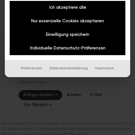
Ich akzeptiere alle
Anfrage senden →
Anrufen
E-Mail
Nur essenzielle Cookies akzeptieren
Zum Standort →
Einwilligung speichern
bazuba Wiener Neustadt
Individuelle Datenschutz-Präferenzen
★
★
★
★
★
4,7
(3)
Schulgasse 4
2700 Wiener Neustadt
Präferenzen
Datenschutzerklärung
Impressum
Niederösterreich, Österreich
Stephan Seper
Anfrage senden →
Anrufen
E-Mail
Zum Standort →
Vertragspartner bei Ausführungen ist die jeweils zuständige Gesellschaft vor
Ort. Dies kann eine Tochtergesellschaft der bazuba GmbH (Österreich) oder
ein rechtlich selbstständiger Franchisepartner sein.