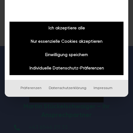
★★★★★
4,8
30 Bewertungen
Fusch an der Glocknerstraße
Ich akzeptiere alle
Nur essenzielle Cookies akzeptieren
Einwilligung speichern
Individuelle Datenschutz-Präferenzen
Präferenzen
Datenschutzerklärung
Impressum
Martin Stückelschwaiger – Ihr
Ansprechpartner
+43 6546 211 33