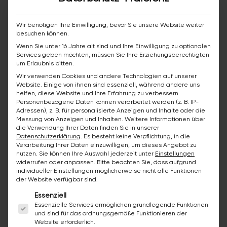
Wir benötigen Ihre Einwilligung, bevor Sie unsere Website weiter
besuchen können.
Entdecken Sie alles rund um
Wenn Sie unter 16 Jahre alt sind und Ihre Einwilligung zu optionalen
Badsanierung - im bazuba
Services geben möchten, müssen Sie Ihre Erziehungsberechtigten
um Erlaubnis bitten.
Ausstellungsraum in Fusch an der
Wir verwenden Cookies und andere Technologien auf unserer
Glocknerstrasse
Website. Einige von ihnen sind essenziell, während andere uns
Besuchen Sie unsere Ausstellung in Fusch und
helfen, diese Website und Ihre Erfahrung zu verbessern.
Personenbezogene Daten können verarbeitet werden (z. B. IP-
erleben Sie die bazuba Dienstleistungen, wie
Adressen), z. B. für personalisierte Anzeigen und Inhalte oder die
z.B. Badewannenreparatur oder
Messung von Anzeigen und Inhalten.
Weitere Informationen über
die Verwendung Ihrer Daten finden Sie in unserer
Badewannenbeschichtung, hautnah in
Datenschutzerklärung
.
Es besteht keine Verpflichtung, in die
unserem Schauraum.
Verarbeitung Ihrer Daten einzuwilligen, um dieses Angebot zu
nutzen.
Sie können Ihre Auswahl jederzeit unter
Einstellungen
widerrufen oder anpassen.
Bitte beachten Sie, dass aufgrund
Gerne können Sie auch unverbindlich und
individueller Einstellungen möglicherweise nicht alle Funktionen
kostenlos einen Termin bei Ihnen vor Ort
der Website verfügbar sind.
vereinbaren.
Es folgt eine Liste der Service-Gruppen, für die ei
Essenziell
Essenzielle Services ermöglichen grundlegende Funktionen
und sind für das ordnungsgemäße Funktionieren der
Website erforderlich.