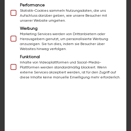
Öffnungszeiten unseres Schauraums:
Performance
Statistik-Cookies sammeln Nutzungsdaten, die uns
Montag
08:00 – 12:00
Aufschluss darüber geben, wie unsere Besucher mit
unserer Website umgehen.
Dienstag:
08:00 – 12:00
Werbung
Marketing Services werden von Drittanbietern oder
Mittwoch:
08:00 – 12:00
Herausgebern genutzt, um personalisierte Werbung
anzuzeigen. Sie tun dies, indem sie Besucher über
Donnerstag:
08:00 – 12:00
Websites hinweg verfolgen.
Funktional
Freitag:
08:00 – 12:00
Inhalte von Videoplattformen und Social-Media-
Plattformen werden standardmäßig blockiert. Wenn
und zusätzllich nach telefonischer
externe Services akzeptiert werden, ist für den Zugriff auf
diese Inhalte keine manuelle Einwilligung mehr erforderlich.
Vereinbarung.
Kostenloses Angebot anfordern!