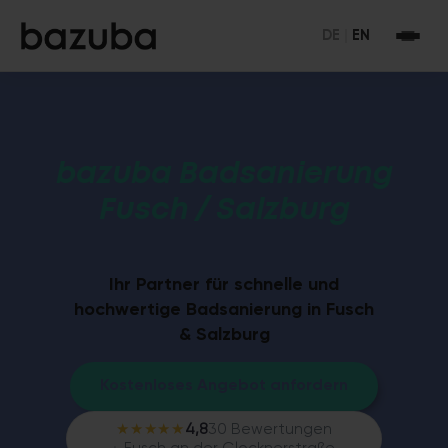
DE
|
EN
bazuba Badsanierung
Fusch / Salzburg
Ihr Partner für schnelle und
hochwertige Badsanierung in Fusch
& Salzburg
Kostenloses Angebot anfordern
★★★★★
4,8
30 Bewertungen