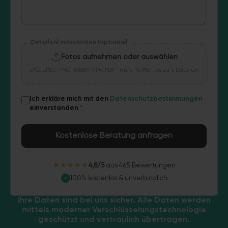
Datei(en) mitschicken (optional)
Fotos aufnehmen oder auswählen
JPG, JPEG, PNG, WEBP, MP4, PDF · max. 15 MB · bis zu 5 Dateien
Ich erkläre mich mit den
Datenschutzbestimmungen
einverstanden
*
Kostenlose Beratung anfragen
★★★★★
4,8/5
aus 465 Bewertungen
100% kostenlos & unverbindlich
✓
Ihre Daten sind bei uns sicher. Alle Daten werden
mittels moderner Verschlüsselungstechnologie
geschützt und vertraulich übertragen.