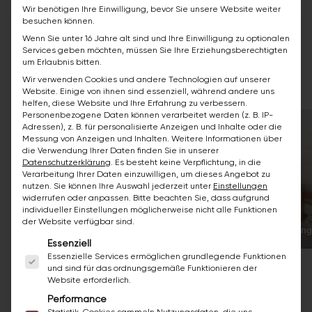
Vorher / Nachher - keine KI-Fotos
Wir benötigen Ihre Einwilligung, bevor Sie unsere Website weiter
besuchen können.
Das sind echte Bäder unserer Kunden. Ziehen
Wenn Sie unter 16 Jahre alt sind und Ihre Einwilligung zu optionalen
Services geben möchten, müssen Sie Ihre Erziehungsberechtigten
oder wischen Sie durch die Galerie.
um Erlaubnis bitten.
Wir verwenden Cookies und andere Technologien auf unserer
Website. Einige von ihnen sind essenziell, während andere uns
helfen, diese Website und Ihre Erfahrung zu verbessern.
Personenbezogene Daten können verarbeitet werden (z. B. IP-
Adressen), z. B. für personalisierte Anzeigen und Inhalte oder die
Messung von Anzeigen und Inhalten.
Weitere Informationen über
die Verwendung Ihrer Daten finden Sie in unserer
Datenschutzerklärung
.
Es besteht keine Verpflichtung, in die
Verarbeitung Ihrer Daten einzuwilligen, um dieses Angebot zu
nutzen.
Sie können Ihre Auswahl jederzeit unter
Einstellungen
widerrufen oder anpassen.
Bitte beachten Sie, dass aufgrund
individueller Einstellungen möglicherweise nicht alle Funktionen
der Website verfügbar sind.
Komplettsanierung
Komplettsanierung
Es folgt eine Liste der Service-Gruppen, für die ei
Essenziell
Essenzielle Services ermöglichen grundlegende Funktionen
und sind für das ordnungsgemäße Funktionieren der
Website erforderlich.
Performance