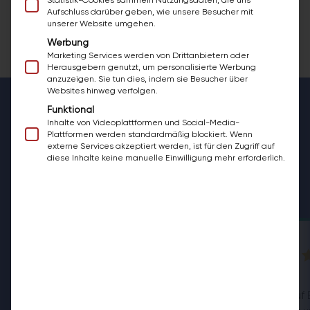
Statistik-Cookies sammeln Nutzungsdaten, die uns
Aufschluss darüber geben, wie unsere Besucher mit
Alle Vorher/Nachher-Bäder ansehen
unserer Website umgehen.
Werbung
Marketing Services werden von Drittanbietern oder
Herausgebern genutzt, um personalisierte Werbung
anzuzeigen. Sie tun dies, indem sie Besucher über
Websites hinweg verfolgen.
Funktional
Inhalte von Videoplattformen und Social-Media-
KUNDENSTIMMEN
Plattformen werden standardmäßig blockiert. Wenn
externe Services akzeptiert werden, ist für den Zugriff auf
Das sagen die Menschen, die uns
diese Inhalte keine manuelle Einwilligung mehr erforderlich.
vertraut
haben
BAZUBA — ALLE STANDORTE
4,8
/ 5
„Wir haben auf 