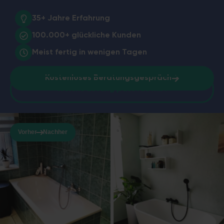
35+ Jahre
Erfahrung
100.000+
glückliche Kunden
Meist fertig in
wenigen Tagen
Kostenloses Beratungsgespräch
Welche Lösung passt zu mir?
Vorher
Nachher