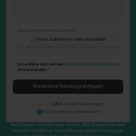
Datei(en) mitschicken (optional)
Fotos aufnehmen oder auswählen
JPG, JPEG, PNG, WEBP, MP4, PDF · max. 15 MB · bis zu 5 Dateien
Ich erkläre mich mit den
Datenschutzbestimmungen
einverstanden
*
Kostenlose Beratung anfragen
★★★★★
4,8/5
aus 465 Bewertungen
100% kostenlos & unverbindlich
✓
Ihre Daten sind bei uns sicher. Alle Daten werden
mittels moderner Verschlüsselungstechnologie