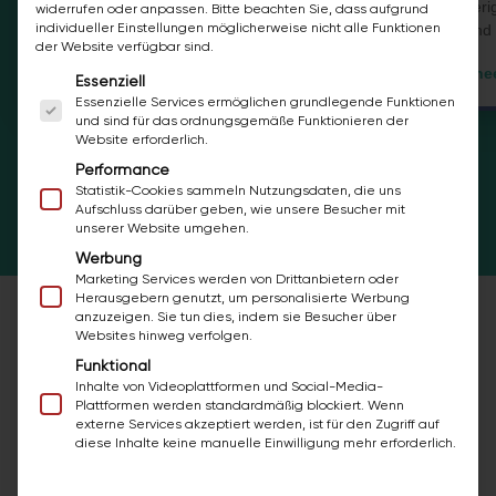
und langwieri
geeignet für die
fugenlose Dusche
.
widerrufen oder anpassen.
Bitte beachten Sie, dass aufgrund
individueller Einstellungen möglicherweise nicht alle Funktionen
langlebig und 
Verfügbar in Trendfarben wie Beige.
der Website verfügbar sind.
Zu den Pane
Zur Wandbeschichtung
Es folgt eine Liste der Service-Gruppen, für die ei
Essenziell
Essenzielle Services ermöglichen grundlegende Funktionen
und sind für das ordnungsgemäße Funktionieren der
Website erforderlich.
Performance
Alle Badlösungen entdecken
Statistik-Cookies sammeln Nutzungsdaten, die uns
Aufschluss darüber geben, wie unsere Besucher mit
unserer Website umgehen.
Werbung
Marketing Services werden von Drittanbietern oder
Herausgebern genutzt, um personalisierte Werbung
anzuzeigen. Sie tun dies, indem sie Besucher über
Websites hinweg verfolgen.
ECHTE ERGEBNISSE
Funktional
Inhalte von Videoplattformen und Social-Media-
Vorher / Nachher - keine KI-Fotos
Plattformen werden standardmäßig blockiert. Wenn
externe Services akzeptiert werden, ist für den Zugriff auf
diese Inhalte keine manuelle Einwilligung mehr erforderlich.
Das sind echte Bäder unserer Kunden. Ziehen
oder wischen Sie durch die Galerie.