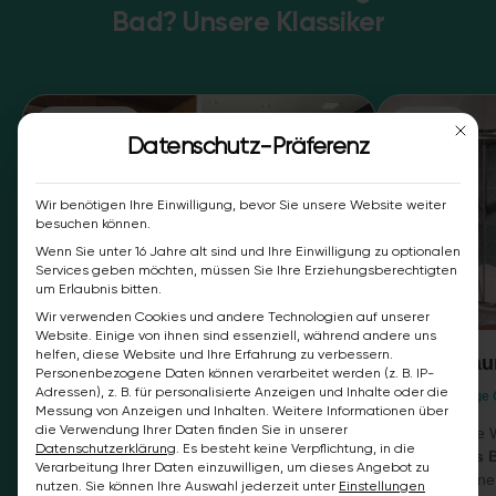
Bad? Unsere Klassiker
BESTSELLER
MODERN
Mit die
Datenschutz-Präferenz
Wir benötigen Ihre Einwilligung, bevor Sie unsere Website weiter
besuchen können.
Wenn Sie unter 16 Jahre alt sind und Ihre Einwilligung zu optionalen
Services geben möchten, müssen Sie Ihre Erziehungsberechtigten
um Erlaubnis bitten.
Wir verwenden Cookies und andere Technologien auf unserer
Website. Einige von ihnen sind essenziell, während andere uns
helfen, diese Website und Ihre Erfahrung zu verbessern.
Feuchtra
Wandbeschichtung
Personenbezogene Daten können verarbeitet werden (z. B. IP-
Adressen), z. B. für personalisierte Anzeigen und Inhalte oder die
Großformatige 
Fugenloses Design · direkt auf Fliesen
Messung von Anzeigen und Inhalten.
Weitere Informationen über
die Verwendung Ihrer Daten finden Sie in unserer
Hochwertige W
Die exklusive Spachteltechnik für Ihr
Datenschutzerklärung
.
Es besteht keine Verpflichtung, in die
fugenfreies 
fugenloses Bad
. Erleben Sie maximale
Verarbeitung Ihrer Daten einzuwilligen, um dieses Angebot zu
eine moderne
Hygiene ohne Schimmelgefahr, perfekt
nutzen.
Sie können Ihre Auswahl jederzeit unter
Einstellungen