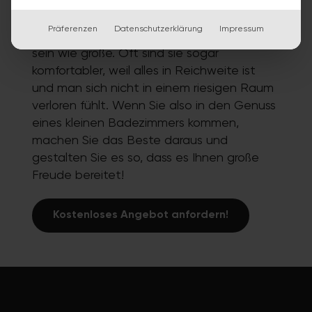
Fazit
Präferenzen
Datenschutzerklärung
Impressum
Kleine Badezimmer können genauso schön
sein wie große. Oft sind sie sogar
komfortabler, weil alles in Reichweite ist
und man sich nicht in einem riesigen Raum
verloren fühlt. Wenn Sie also in den Genuss
eines kleinen Badezimmers kommen,
machen Sie das Beste daraus und
gestalten Sie es so, dass es Ihnen große
Freude bereitet!
Kostenloses Angebot anfordern!