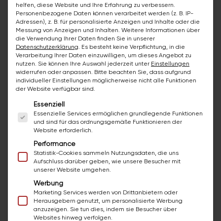
helfen, diese Website und Ihre Erfahrung zu verbessern.
Personenbezogene Daten können verarbeitet werden (z. B. IP-
Adressen), z. B. für personalisierte Anzeigen und Inhalte oder die
Messung von Anzeigen und Inhalten.
Weitere Informationen über
die Verwendung Ihrer Daten finden Sie in unserer
Datenschutzerklärung
.
Es besteht keine Verpflichtung, in die
Verarbeitung Ihrer Daten einzuwilligen, um dieses Angebot zu
nutzen.
Sie können Ihre Auswahl jederzeit unter
Einstellungen
widerrufen oder anpassen.
Bitte beachten Sie, dass aufgrund
individueller Einstellungen möglicherweise nicht alle Funktionen
Funktionale Möbelstücke
der Website verfügbar sind.
Es folgt eine Liste der Service-Gruppen, für die ei
Essenziell
In einem kleinen Badezimmer ist jeder
Essenzielle Services ermöglichen grundlegende Funktionen
Zentimeter Platz wertvoll. Aus diesem
und sind für das ordnungsgemäße Funktionieren der
Website erforderlich.
Grund ist es wichtig, sorgfältig über die
Performance
Möbelstücke nachzudenken, die Sie
Statistik-Cookies sammeln Nutzungsdaten, die uns
auswählen. Suchen Sie nach
Aufschluss darüber geben, wie unsere Besucher mit
multifunktionalen Möbelstücken wie
unserer Website umgehen.
Hocker mit Stauraum oder
Werbung
Marketing Services werden von Drittanbietern oder
Badewannenablagen. Diese praktischen
Herausgebern genutzt, um personalisierte Werbung
Möbelstücke bieten zusätzlichen
anzuzeigen. Sie tun dies, indem sie Besucher über
Websites hinweg verfolgen.
Stauraum und helfen dabei, den Raum