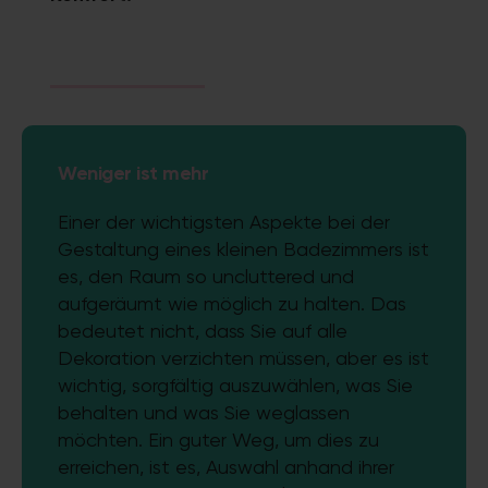
Weniger ist mehr
Einer der wichtigsten Aspekte bei der
Gestaltung eines kleinen Badezimmers ist
es, den Raum so uncluttered und
aufgeräumt wie möglich zu halten. Das
bedeutet nicht, dass Sie auf alle
Dekoration verzichten müssen, aber es ist
wichtig, sorgfältig auszuwählen, was Sie
behalten und was Sie weglassen
möchten. Ein guter Weg, um dies zu
erreichen, ist es, Auswahl anhand ihrer