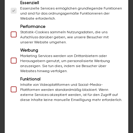
Es folgt eine Liste der Service-Gruppen, für die ei
Essenziell
Du bekommst ein Gehalt AB € 3.500 Brutto /
Essenzielle Services ermöglichen grundlegende Funktionen
und sind für das ordnungsgemäße Funktionieren der
Monat (je nach Qualifikation)
Website erforderlich.
Performance
Du arbeitest mit Profi-Werkzeug von Bosch
Statistik-Cookies sammeln Nutzungsdaten, die uns
Professional, Festool, etc.
Aufschluss darüber geben, wie unsere Besucher mit
unserer Website umgehen.
Du trägst qualitative Arbeitskleidung von
Werbung
Marketing Services werden von Drittanbietern oder
Engelbert Strauss, Würth, etc.
Herausgebern genutzt, um personalisierte Werbung
anzuzeigen. Sie tun dies, indem sie Besucher über
Du wirst direkt von bazuba angestellt und nicht
Websites hinweg verfolgen.
bei einer Personalfirma
Funktional
Inhalte von Videoplattformen und Social-Media-
Plattformen werden standardmäßig blockiert. Wenn
Firmeneigenes Lager
externe Services akzeptiert werden, ist für den Zugriff auf
diese Inhalte keine manuelle Einwilligung mehr erforderlich.
Das wirst du bei uns nicht finden
Keine lauten Befehle