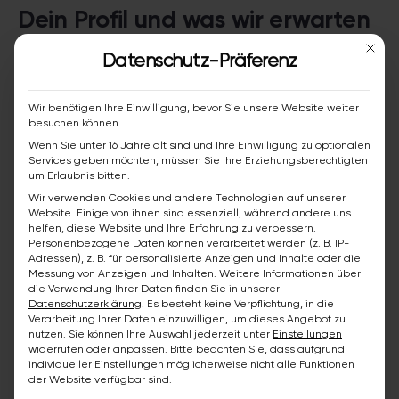
Dein Profil und was wir erwarten
Mit die
Datenschutz-Präferenz
Eine Ausbildung als Maler/Lackierer ist von
Vorteil, aber kein Muss
Wir benötigen Ihre Einwilligung, bevor Sie unsere Website weiter
besuchen können.
Mehrjährige Berufserfahrung im handwerklichen
Wenn Sie unter 16 Jahre alt sind und Ihre Einwilligung zu optionalen
Bereich
Services geben möchten, müssen Sie Ihre Erziehungsberechtigten
um Erlaubnis bitten.
Du bist im Besitz eines Führerscheins Klasse B
Wir verwenden Cookies und andere Technologien auf unserer
Website. Einige von ihnen sind essenziell, während andere uns
helfen, diese Website und Ihre Erfahrung zu verbessern.
Deine Deutschkenntnisse ermöglichen es dir, mit
Personenbezogene Daten können verarbeitet werden (z. B. IP-
Kunden und Kollegen gleichermaßen klar zu
Adressen), z. B. für personalisierte Anzeigen und Inhalte oder die
Messung von Anzeigen und Inhalten.
Weitere Informationen über
kommunizieren
die Verwendung Ihrer Daten finden Sie in unserer
Datenschutzerklärung
.
Es besteht keine Verpflichtung, in die
Verarbeitung Ihrer Daten einzuwilligen, um dieses Angebot zu
nutzen.
Sie können Ihre Auswahl jederzeit unter
Einstellungen
Deine Vorteile als Mitarbeiter
widerrufen oder anpassen.
Bitte beachten Sie, dass aufgrund
individueller Einstellungen möglicherweise nicht alle Funktionen
von bazuba
der Website verfügbar sind.