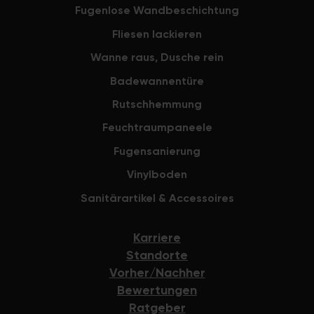
that there's
Fugenlose Wandbeschichtung
grout repair
Fliesen lackieren
would get b
that didn't h
Wanne raus, Dusche rein
acceptable t
Badewannentüre
coming loose
months. This
Rutschhemmung
will soon look
Feuchtraumpaneele
What a shame
upload a ph
Fugensanierung
work with my
Vinylboden
send a phot
phone beca
Sanitärartikel & Accessoires
doesn't have
Karriere
Standorte
Vorher/Nachher
Bewertungen
Ratgeber