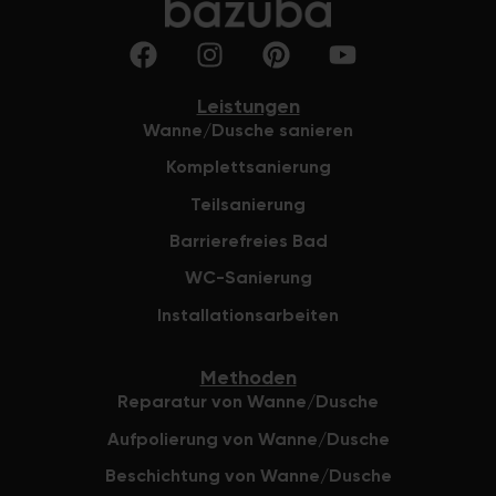
Schade.Kann 
hochladen,d
nicht funkti
kann ich kei
Leistungen
schicken wei
Wanne/Dusche sanieren
bei der Firm
Komplettsanierung
Google) The
Fusch did a 
Teilsanierung
and employee
Barrierefreies Bad
accommodatin
with everyth
WC-Sanierung
cleanly, and
Installationsarbeiten
look brand ne
recommend t
four months,
Methoden
add that som
Reparatur von Wanne/Dusche
coming loos
Aufpolierung von Wanne/Dusche
looks good. 
called the 
Beschichtung von Wanne/Dusche