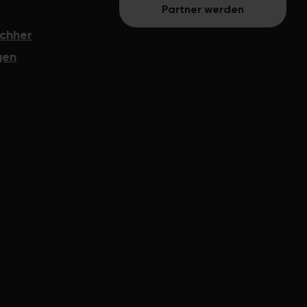
Partner werden
bei der Firma gibt!"
chher
gen