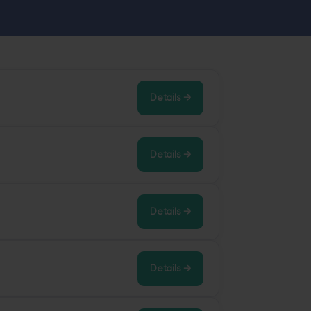
Raum-Erneuerung – sauber, schnell und mit Festpreis-Garantie.
Details →
Details →
Details →
Details →