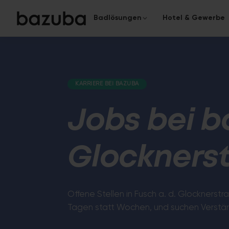
Badlösungen
Hotel & Gewerbe
KATEGORIE
KOMPLETTSANIERUNG
Das komplette Bad
Komplettsanierung
›
KARRIERE BEI BAZUBA
Alles aus einer Hand
Von der Planung bis zur Überga
Teilsanierung
Jobs bei b
›
Gezielt & schnell
Fugenloses Bad
Glockners
In nur 5 Tagen zum modernen
Oberflächen.
Offene Stellen in Fusch a. d. Glocknerstr
Tagen statt Wochen, und suchen Verstär
Barrierefreies Bad