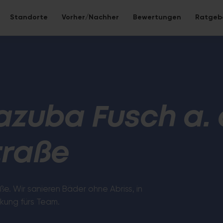
Standorte
Vorher/Nachher
Bewertungen
Ratgeb
 neu gestalten
be – alles inklusive.
azuba Fusch a. 
Eco-Bad
traße
 Bad ohne Fliesen – nahtlose Mineralwerkstoff-
Nachhaltige S
Lebensdauer.
aße. Wir sanieren Bäder ohne Abriss, in
kung fürs Team.
WC-Sanier