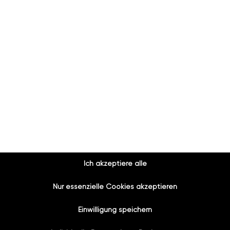
 ist
 sichere Arbeit. Das sagen die Menschen über
“
„Die Firma bazuba in Fusch hat super
„Die Firma b
Ich akzeptiere alle
Arbeit geleistet.Chef und Mitarbeiter
Arbeit gelei
sind sehr freundlich und
sind sehr fre
Nur essenzielle Cookies akzeptieren
zuvorkommend.Ich bin mit allem sehr
zuvorkommend
Einwilligung speichern
zufrieden es wurde sauber
zufrieden es
gearbeitet und meine Badewanne
gearbeitet 