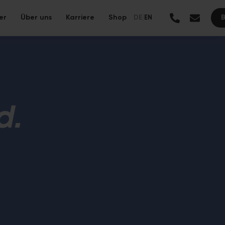
er
Über uns
Karriere
Shop
DE
|
EN
Alle Leistungen →
d.
anierung mit ressourcenschonenden Materialien und langer
ung