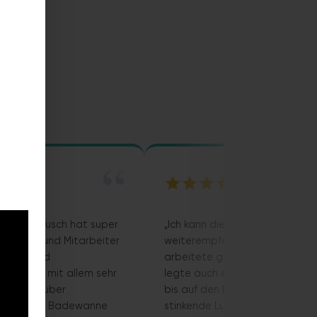
“
azuba in Fusch hat super
„Ich kann die Firma Bazuba nur
stet.Chef und Mitarbeiter
weiterempfehlen: der Technike
undlich und
arbeitete gründlich und profess
.Ich bin mit allem sehr
legte auch einen Schlauch vo
 wurde sauber
bis auf den Balkon, um die nac
und meine Badewanne
stinkende Luft abzusaugen, s