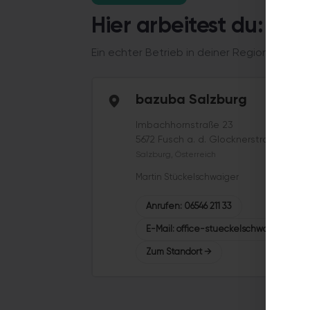
Hier arbeitest du: ba
Ein echter Betrieb in deiner Region, kein
bazuba Salzburg
Imbachhornstraße 23
5672 Fusch a. d. Glocknerstraße
Salzburg, Österreich
Martin Stückelschwaiger
Anrufen
:
06546 211 33
E-Mail
:
office-stueckelschwaiger@baz
Zum Standort →