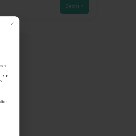
Details →
Mit diesem Button wird der Dialog geschlossen. Seine Funktionalität ist 
hnen
 z. B.
n.
n
ller
ligung erteilt werden kann. Die erste Service-Gruppe ist