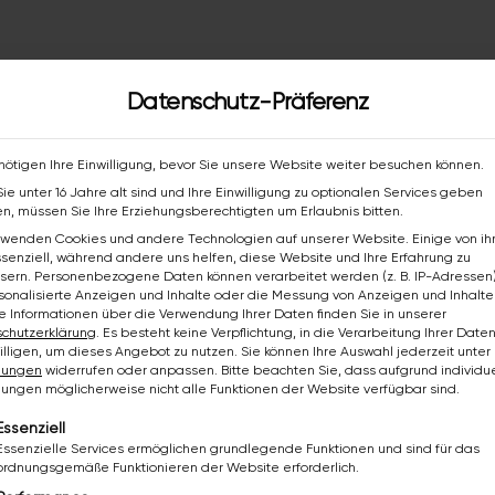
Datenschutz-Präferenz
nötigen Ihre Einwilligung, bevor Sie unsere Website weiter besuchen können.
ie unter 16 Jahre alt sind und Ihre Einwilligung zu optionalen Services geben
INITIATIVBEWERBUNG
n, müssen Sie Ihre Erziehungsberechtigten um Erlaubnis bitten.
rwenden Cookies und andere Technologien auf unserer Website. Einige von i
Nichts Passendes dabei?
ssenziell, während andere uns helfen, diese Website und Ihre Erfahrung zu
sern.
Personenbezogene Daten können verarbeitet werden (z. B. IP-Adressen),
Schick uns deine Initiativbewerbung für Fusch a. d.
rsonalisierte Anzeigen und Inhalte oder die Messung von Anzeigen und Inhalte
Glocknerstraße. Wir melden uns persönlich zurück.
e Informationen über die Verwendung Ihrer Daten finden Sie in unserer
chutzerklärung
.
Es besteht keine Verpflichtung, in die Verarbeitung Ihrer Date
illigen, um dieses Angebot zu nutzen.
Sie können Ihre Auswahl jederzeit unter
llungen
widerrufen oder anpassen.
Bitte beachten Sie, dass aufgrund individue
llungen möglicherweise nicht alle Funktionen der Website verfügbar sind.
Initiativbewerbung senden →
lgt eine Liste der Service-Gruppen, für die eine Einwil
Essenziell
Essenzielle Services ermöglichen grundlegende Funktionen und sind für das
ordnungsgemäße Funktionieren der Website erforderlich.