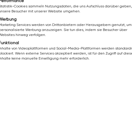
Oder direkt per E-Mail:
Performance
office-stueckelschwaiger@bazuba.at
Statistik-Cookies sammeln Nutzungsdaten, die uns Aufschluss darüber geben,
unsere Besucher mit unserer Website umgehen.
Werbung
Marketing Services werden von Drittanbietern oder Herausgebern genutzt, um
personalisierte Werbung anzuzeigen. Sie tun dies, indem sie Besucher über
Websites hinweg verfolgen.
Funktional
Inhalte von Videoplattformen und Social-Media-Plattformen werden standar
inen Lebenslauf?
blockiert. Wenn externe Services akzeptiert werden, ist für den Zugriff auf dies
Inhalte keine manuelle Einwilligung mehr erforderlich.
n wenigen Minuten kostenlos einen professionellen Lebenslauf als
g.
slauf erstellen →