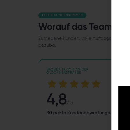
ECHTE KUNDENSTIMMEN
Worauf das Team stolz
Zufriedene Kunden, volle Auftragsbücher,
bazuba.
BAZUBA FUSCH AN DER
GLOCKNERSTRASSE
4,8
/ 5
30 echte Kundenbewertungen