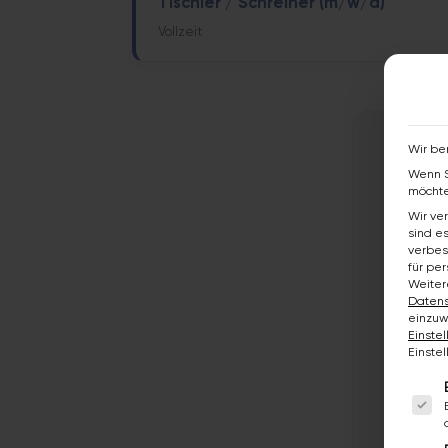
Tischler / Schreiner (m/w/d)
Vollzeit
Wir be
Wenn S
möchte
Wir ve
sind e
verbes
für pe
Weiter
Datens
einzuw
Einste
Einste
Es fo