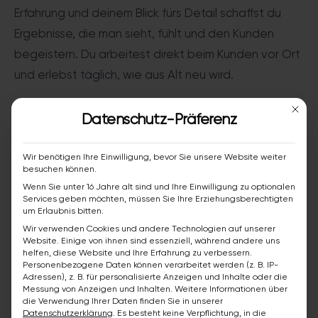
Erfahrung und deinem Blick fürs Detail schaffst du
Ergebnisse, die man sieht, fühlt und den Kunden
begeistern. Du arbeitest direkt beim Kunden vor Ort
und erlebst täglich, wie aus Alt neu wird.
Mit die
Datenschutz-Präferenz
So sieht dein Tag bei bazuba
aus
Wir benötigen Ihre Einwilligung, bevor Sie unsere Website weiter
besuchen können.
Wenn Sie unter 16 Jahre alt sind und Ihre Einwilligung zu optionalen
Du setzt Duschtassen & montierst
Services geben möchten, müssen Sie Ihre Erziehungsberechtigten
Duschtrennwände
um Erlaubnis bitten.
Wir verwenden Cookies und andere Technologien auf unserer
Website. Einige von ihnen sind essenziell, während andere uns
Du bringst Abdichtungen und Paneele an
helfen, diese Website und Ihre Erfahrung zu verbessern.
Personenbezogene Daten können verarbeitet werden (z. B. IP-
Du installierst sanitäre Objekte wie Waschtische,
Adressen), z. B. für personalisierte Anzeigen und Inhalte oder die
Messung von Anzeigen und Inhalten.
Weitere Informationen über
WCs und Armaturen
die Verwendung Ihrer Daten finden Sie in unserer
Datenschutzerklärung
.
Es besteht keine Verpflichtung, in die