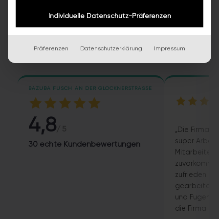
ECHTE KUNDENSTIMMEN
Individuelle Datenschutz-Präferenzen
Worauf das Team stolz ist
Zufriedene Kunden, volle Auftragsbücher, sichere
Präferenzen
Datenschutzerklärung
Impressum
Arbeit. Das sagen die Menschen über bazuba.
BAZUBA FUSCH AN DER GLOCKNERSTRASSE
4,8
/ 5
„Die Firma b
super Arbeit
30 echte Kundenbewertungen
Mitarbeiter s
zuvorkommend
zufrieden es
gearbeitet 
und Fugen st
die Firma nu