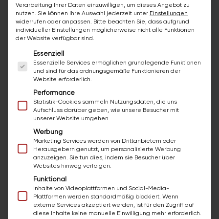
Verarbeitung Ihrer Daten einzuwilligen, um dieses Angebot zu
nutzen.
Sie können Ihre Auswahl jederzeit unter
Einstellungen
Warum bazuba?
widerrufen oder anpassen.
Bitte beachten Sie, dass aufgrund
individueller Einstellungen möglicherweise nicht alle Funktionen
der Website verfügbar sind.
Mindestlohn laut KV ab € 2.948,85 brutto/Monat
Es folgt eine Liste der Service-Gruppen, für die ei
Essenziell
Essenzielle Services ermöglichen grundlegende Funktionen
Zusätzlich: Diäten & Zulagen
und sind für das ordnungsgemäße Funktionieren der
Website erforderlich.
Deutliche Überzahlung je nach Erfahrung und
Performance
Statistik-Cookies sammeln Nutzungsdaten, die uns
Qualifikation
Aufschluss darüber geben, wie unsere Besucher mit
unserer Website umgehen.
Arbeiten in einem kollegialen, motivierten Team
Werbung
Marketing Services werden von Drittanbietern oder
Abwechslungsreiche Projekte – ausschließlich im
Herausgebern genutzt, um personalisierte Werbung
anzuzeigen. Sie tun dies, indem sie Besucher über
Innenbereich
Websites hinweg verfolgen.
Funktional
Strukturierte Einschulung und laufende
Inhalte von Videoplattformen und Social-Media-
Unterstützung
Plattformen werden standardmäßig blockiert. Wenn
externe Services akzeptiert werden, ist für den Zugriff auf
diese Inhalte keine manuelle Einwilligung mehr erforderlich.