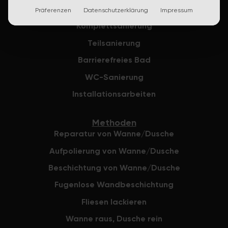
Wanne/Dusche sanieren
Empfehlung 
Präferenzen
Datenschutzerklärung
Impressum
verlassen, d
Komplettsanierung
eingebracht 
Teilsanierung
Angebot mit 
fertigen Ba
Barrierefreies Bad
konnten wir 
WC-Sanierung
gemeinsam m
und bazuba a
Installationsarbeiten
und zu einem
kommen. Die
Methoden
zwischen ba
Reparatur von Wanne/Dusche
Eigentümer v
wir wurden s
Aufpolierung von Wanne/Dusche
Lieferzeiten
Beschichtung von Wanne/Dusche
ganzen Ablau
Fugenlose Wandbeschichtung
Bad. Das Ein
haben wir un
Fliesen lackieren
Abdeckunge
Wanne raus, Dusche rein
Schränke und