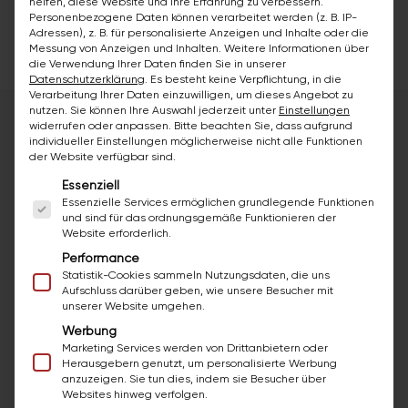
Lebenslauf erstellen →
helfen, diese Website und Ihre Erfahrung zu verbessern.
Personenbezogene Daten können verarbeitet werden (z. B. IP-
Adressen), z. B. für personalisierte Anzeigen und Inhalte oder die
Messung von Anzeigen und Inhalten.
Weitere Informationen über
die Verwendung Ihrer Daten finden Sie in unserer
Datenschutzerklärung
.
Es besteht keine Verpflichtung, in die
Verarbeitung Ihrer Daten einzuwilligen, um dieses Angebot zu
nutzen.
Sie können Ihre Auswahl jederzeit unter
Einstellungen
widerrufen oder anpassen.
Bitte beachten Sie, dass aufgrund
individueller Einstellungen möglicherweise nicht alle Funktionen
der Website verfügbar sind.
DEIN ARBEITSPLATZ
Es folgt eine Liste der Service-Gruppen, für die ei
Essenziell
Hier arbeitest du: bazuba Wien
Essenzielle Services ermöglichen grundlegende Funktionen
und sind für das ordnungsgemäße Funktionieren der
Ein echter Betrieb in deiner Region, kein anonymes
Website erforderlich.
Großunternehmen. So findest du uns.
Performance
Statistik-Cookies sammeln Nutzungsdaten, die uns
Aufschluss darüber geben, wie unsere Besucher mit
unserer Website umgehen.
bazuba Wien
Werbung
Markhofgasse 1-9/Top 9
Marketing Services werden von Drittanbietern oder
1030 Wien
Herausgebern genutzt, um personalisierte Werbung
anzuzeigen. Sie tun dies, indem sie Besucher über
Wien, Österreich
Websites hinweg verfolgen.