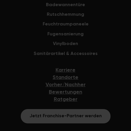
Firma waren 
Badewannentüre
informativ zu
Rutschhemmung
Wir mussten
nachfragen,
Feuchtraumpaneele
Morgen infor
Fugensanierung
passiert bis
angesagte B
Vinylboden
2 Tage unters
Sanitärartikel & Accessoires
alles gepass
wirklich Han
Karriere
haben. Auch
fertige Ergeb
Standorte
der ganzen 
Vorher/Nachher
Pflegehinwei
Bewertungen
wunderbar fu
Ratgeber
auch sehr tr
Alles in Alle
Jetzt Franchise-Partner werden
Ergebnis seh
wenigen Raum
Verfügung sta