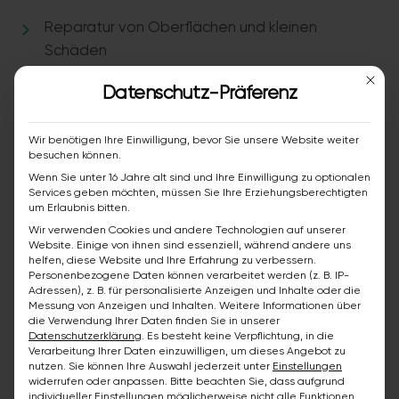
Reparatur von Oberflächen und kleinen
Schäden
Mit die
Datenschutz-Präferenz
Dein Profil und was wir erwarten
Wir benötigen Ihre Einwilligung, bevor Sie unsere Website weiter
besuchen können.
Eine Ausbildung als Maler/Lackierer ist von
Wenn Sie unter 16 Jahre alt sind und Ihre Einwilligung zu optionalen
Vorteil, aber kein Muss
Services geben möchten, müssen Sie Ihre Erziehungsberechtigten
um Erlaubnis bitten.
Mehrjährige Berufserfahrung im handwerklichen
Wir verwenden Cookies und andere Technologien auf unserer
Website. Einige von ihnen sind essenziell, während andere uns
Bereich
helfen, diese Website und Ihre Erfahrung zu verbessern.
Personenbezogene Daten können verarbeitet werden (z. B. IP-
Du bist im Besitz eines Führerscheins Klasse B
Adressen), z. B. für personalisierte Anzeigen und Inhalte oder die
Messung von Anzeigen und Inhalten.
Weitere Informationen über
die Verwendung Ihrer Daten finden Sie in unserer
Deine Deutschkenntnisse ermöglichen es dir, mit
Datenschutzerklärung
.
Es besteht keine Verpflichtung, in die
Verarbeitung Ihrer Daten einzuwilligen, um dieses Angebot zu
Kunden und Kollegen gleichermaßen klar zu
nutzen.
Sie können Ihre Auswahl jederzeit unter
Einstellungen
kommunizieren
widerrufen oder anpassen.
Bitte beachten Sie, dass aufgrund
individueller Einstellungen möglicherweise nicht alle Funktionen