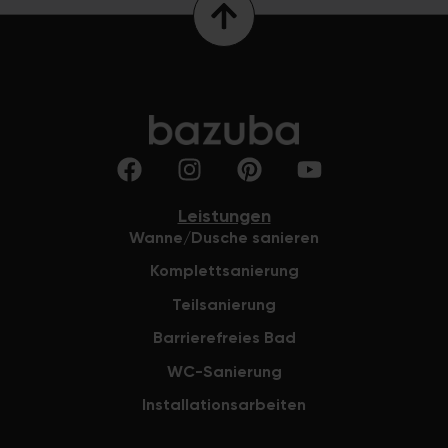
wurden imme
alles passt 
Wünsche hab
begehbare D
die Wände f
hell und der 
schön und pf
wurde ebenfa
gemacht. Ein
wollte mit d
Leistungen
ich mich im
Wanne/Dusche sanieren
habt. Jeden 
Komplettsanierung
schönes Bad 
Teilsanierung
glücklich. E
war, alle Mi
Barrierefreies Bad
professionell
WC-Sanierung
werden die 
Guntramsdor
Installationsarbeiten
Erinnerung h
weiterempfeh