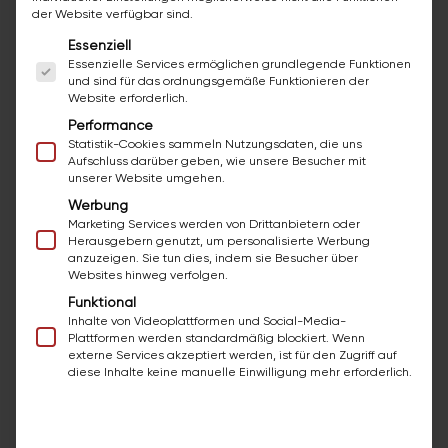
der Website verfügbar sind.
Es folgt eine Liste der Service-Gruppen, für die ei
Essenziell
Deine Vorteile als Mitarbeiter
Essenzielle Services ermöglichen grundlegende Funktionen
von bazuba
und sind für das ordnungsgemäße Funktionieren der
Website erforderlich.
Performance
Du bekommst ein Gehalt AB € 3.500 Brutto /
Statistik-Cookies sammeln Nutzungsdaten, die uns
Monat (je nach Qualifikation)
Aufschluss darüber geben, wie unsere Besucher mit
unserer Website umgehen.
Werbung
Du arbeitest mit Profi-Werkzeug von Bosch
Marketing Services werden von Drittanbietern oder
Professional, Festool, etc.
Herausgebern genutzt, um personalisierte Werbung
anzuzeigen. Sie tun dies, indem sie Besucher über
Websites hinweg verfolgen.
Du trägst qualitative Arbeitskleidung von
Funktional
Engelbert Strauss, Würth, etc.
Inhalte von Videoplattformen und Social-Media-
Plattformen werden standardmäßig blockiert. Wenn
Du wirst direkt von bazuba angestellt und nicht
externe Services akzeptiert werden, ist für den Zugriff auf
diese Inhalte keine manuelle Einwilligung mehr erforderlich.
bei einer Personalfirma
Firmeneigenes Lager