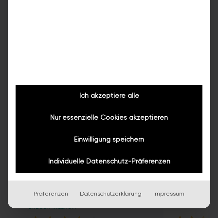
Ich akzeptiere alle
Nur essenzielle Cookies akzeptieren
ECHTE KUNDENSTIMMEN
Einwilligung speichern
Worauf das Team stolz ist
Zufriedene Kunden, volle Auftragsbücher, sichere
Individuelle Datenschutz-Präferenzen
Arbeit. Das sagen die Menschen über bazuba.
Präferenzen
Datenschutzerklärung
Impressum
BAZUBA VILLACH