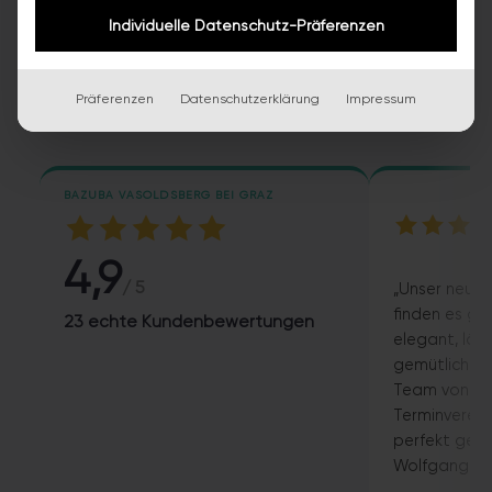
ECHTE KUNDENSTIMMEN
Individuelle Datenschutz-Präferenzen
Worauf das Team stolz ist
Zufriedene Kunden, volle Auftragsbücher, sichere
Präferenzen
Datenschutzerklärung
Impressum
Arbeit. Das sagen die Menschen über bazuba.
BAZUBA VASOLDSBERG BEI GRAZ
4,9
/ 5
„Unser neues 
finden es gr
23 echte Kundenbewertungen
elegant, läs
gemütlich. 
Team von BA
Terminverein
perfekt gekl
Wolfgang Büt
auf unsere I