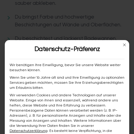
sauber abkleben.
Du bringst Farbe und hochwertige
Beschichtungen auf Wände und Oberflächen.
Du beschichtest und lackierst Badewannen,
Mit die
Wände und Fliesen.
Datenschutz-Präferenz
Wir benötigen Ihre Einwilligung, bevor Sie unsere Website weiter
Dein Profil und was wir erwarten
besuchen können.
Wenn Sie unter 16 Jahre alt sind und Ihre Einwilligung zu optionalen
Services geben möchten, müssen Sie Ihre Erziehungsberechtigten
Abgeschlossene Ausbildung als Maler:in oder
um Erlaubnis bitten.
Lackierer:in
Wir verwenden Cookies und andere Technologien auf unserer
Website. Einige von ihnen sind essenziell, während andere uns
Mehrjährige Berufserfahrung ist ein Plus, aber
helfen, diese Website und Ihre Erfahrung zu verbessern.
Personenbezogene Daten können verarbeitet werden (z. B. IP-
kein Muss
Adressen), z. B. für personalisierte Anzeigen und Inhalte oder die
Messung von Anzeigen und Inhalten.
Weitere Informationen über
die Verwendung Ihrer Daten finden Sie in unserer
Führerschein Klasse B
Datenschutzerklärung
.
Es besteht keine Verpflichtung, in die