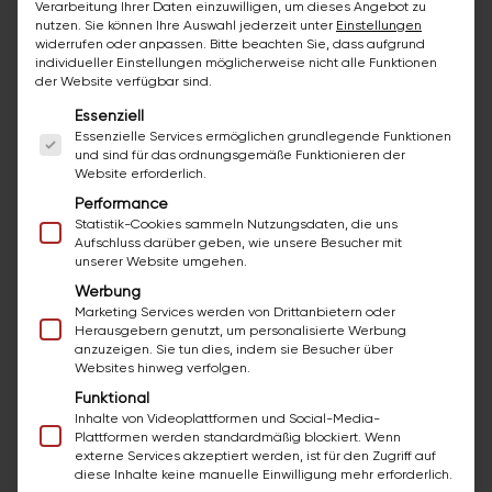
Verarbeitung Ihrer Daten einzuwilligen, um dieses Angebot zu
Deutschkenntnisse, die es dir ermöglichen mit
nutzen.
Sie können Ihre Auswahl jederzeit unter
Einstellungen
widerrufen oder anpassen.
Bitte beachten Sie, dass aufgrund
Kunden und Kollegen klar zu kommunizieren
individueller Einstellungen möglicherweise nicht alle Funktionen
der Website verfügbar sind.
Du bist geschickt im Umgang mit Handys und
Es folgt eine Liste der Service-Gruppen, für die ei
Essenziell
Tablets
Essenzielle Services ermöglichen grundlegende Funktionen
und sind für das ordnungsgemäße Funktionieren der
Website erforderlich.
Performance
Deine Vorteile als Mitarbeiter
Statistik-Cookies sammeln Nutzungsdaten, die uns
Aufschluss darüber geben, wie unsere Besucher mit
von bazuba
unserer Website umgehen.
Werbung
Je nach Erfahrung € 2.800,- bis € 3.300,-
Marketing Services werden von Drittanbietern oder
Herausgebern genutzt, um personalisierte Werbung
brutto/Monat (Mindestlohn laut KV ab € 2.420,06
anzuzeigen. Sie tun dies, indem sie Besucher über
brutto/Monat)
Websites hinweg verfolgen.
Funktional
Arbeiten in einem kollegialen, motivierten Team
Inhalte von Videoplattformen und Social-Media-
Plattformen werden standardmäßig blockiert. Wenn
externe Services akzeptiert werden, ist für den Zugriff auf
Abwechslungsreiche Projekte – ausschließlich im
diese Inhalte keine manuelle Einwilligung mehr erforderlich.