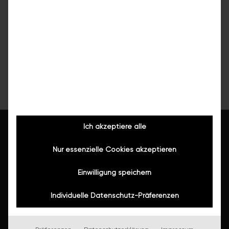
Kosten umse
Erstkontakt
Marco 
es wurde zun
M(
Quellen:
Google (288)
Herold (177)
Rostock
Bestandsau
natürlich die
und Wünsche
aufgenomme
die Aufgabe
Jahre alten 
Badewanne 
Fugenlosen 
Ich akzeptiere alle
Regendusche
Showroom de
Nur essenzielle Cookies akzeptieren
einiges ausg
man schon di
Einwilligung speichern
Eindrücke sa
Katalogen d
Individuelle Datenschutz-Präferenzen
zusammenges
Leistungen
uns auch auf
Wanne/Dusche sanieren
Empfehlung 