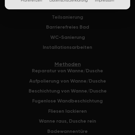
Präferenzen
Datenschutzerklärung
Impressum
verlassen, d
Komplettsanierung
eingebracht 
Teilsanierung
Angebot mit 
fertigen Ba
Barrierefreies Bad
konnten wir 
WC-Sanierung
gemeinsam m
und bazuba a
Installationsarbeiten
und zu einem
kommen. Die
Methoden
zwischen ba
Reparatur von Wanne/Dusche
Eigentümer v
wir wurden s
Aufpolierung von Wanne/Dusche
Lieferzeiten
Beschichtung von Wanne/Dusche
ganzen Ablau
Fugenlose Wandbeschichtung
Bad. Das Ein
haben wir un
Fliesen lackieren
Abdeckunge
Wanne raus, Dusche rein
Schränke und
Firma waren 
Badewannentüre