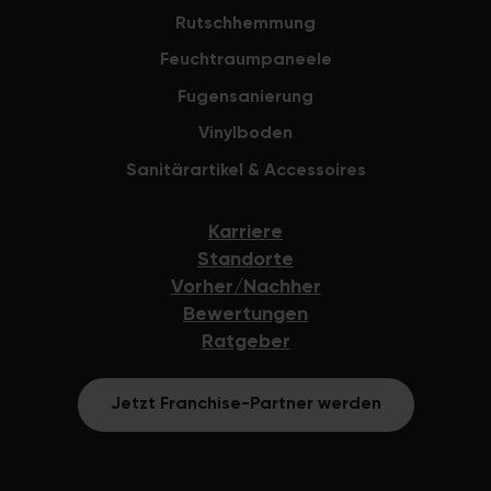
informativ zu
Rutschhemmung
Wir mussten
nachfragen,
Feuchtraumpaneele
Morgen infor
Fugensanierung
passiert bis
angesagte B
Vinylboden
2 Tage unters
Sanitärartikel & Accessoires
alles gepass
wirklich Han
Karriere
haben. Auch
fertige Ergeb
Standorte
der ganzen 
Vorher/Nachher
Pflegehinwei
Bewertungen
wunderbar fu
Ratgeber
auch sehr tr
Alles in Alle
Jetzt Franchise-Partner werden
Ergebnis seh
wenigen Raum
Verfügung sta
so an wie in