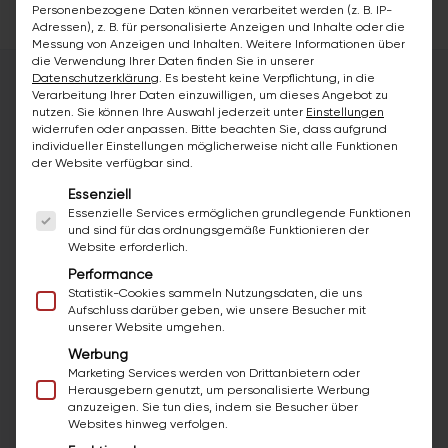
Personenbezogene Daten können verarbeitet werden (z. B. IP-
Adressen), z. B. für personalisierte Anzeigen und Inhalte oder die
Messung von Anzeigen und Inhalten.
Weitere Informationen über
die Verwendung Ihrer Daten finden Sie in unserer
Datenschutzerklärung
.
Es besteht keine Verpflichtung, in die
Verarbeitung Ihrer Daten einzuwilligen, um dieses Angebot zu
nutzen.
Sie können Ihre Auswahl jederzeit unter
Einstellungen
DEIN ARBEITSPLATZ
widerrufen oder anpassen.
Bitte beachten Sie, dass aufgrund
individueller Einstellungen möglicherweise nicht alle Funktionen
Hier arbeitest du: bazuba Hamburg
der Website verfügbar sind.
Es folgt eine Liste der Service-Gruppen, für die ei
Essenziell
Ein echter Betrieb in deiner Region, kein anonymes
Essenzielle Services ermöglichen grundlegende Funktionen
Großunternehmen. So findest du uns.
und sind für das ordnungsgemäße Funktionieren der
Website erforderlich.
Performance
bazuba Hamburg
Statistik-Cookies sammeln Nutzungsdaten, die uns
Aufschluss darüber geben, wie unsere Besucher mit
Saalkamp 14b
unserer Website umgehen.
22397 Hamburg
Werbung
Hamburg, Deutschland
Marketing Services werden von Drittanbietern oder
Herausgebern genutzt, um personalisierte Werbung
Joachim Stegemann
anzuzeigen. Sie tun dies, indem sie Besucher über
Websites hinweg verfolgen.
Anrufen
E-Mail
Zum Standort ↗