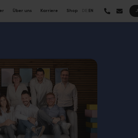
er
Über uns
Karriere
Shop
DE
|
EN
Alle Leistungen →
anierung mit ressourcenschonenden Materialien und langer
ung