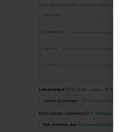
Kurz deine Daten, optional dein Lebenslauf
Vorname *
Nachname *
Telefon *
E-Mail *
Lebenslauf
(PDF, Bild – max. 25 MB)
Datei auswählen
Keine Datei ausgewählt
Noch keinen Lebenslauf?
In wenigen Minuten k
Ich stimme der
Datenschutzerklärung
z