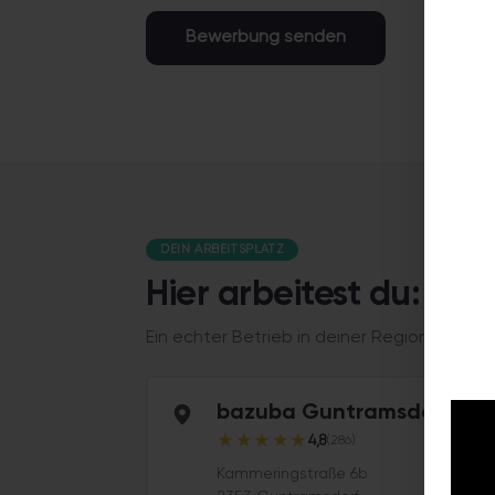
Bewerbung senden
DEIN ARBEITSPLATZ
Hier arbeitest du: b
Ein echter Betrieb in deiner Region, kein
bazuba Guntramsdorf
★
★
★
★
★
4,8
(286)
Kammeringstraße 6b