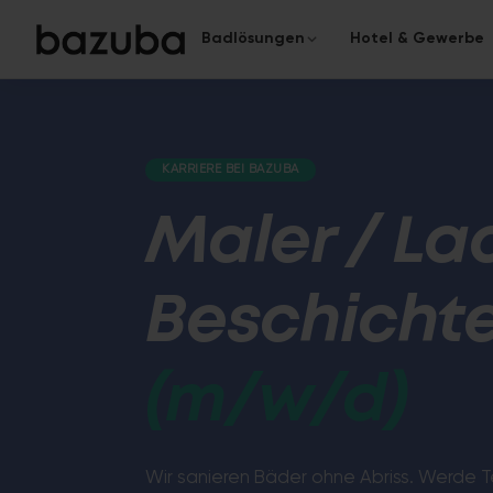
Badlösungen
Hotel & Gewerbe
KATEGORIE
KOMPLETTSANIERUNG
Das komplette Bad
Komplettsanierung
KARRIERE BEI BAZUBA
›
Alles aus einer Hand
Von der Planung bis zur Überga
Maler / Lac
Teilsanierung
›
Gezielt & schnell
Beschichte
Fugenloses Bad
In nur 5 Tagen zum modernen
Oberflächen.
(m/w/d)
Barrierefreies Bad
Wir sanieren Bäder ohne Abriss. Werde T