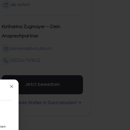
ab sofort
Katharina Zugmayer – Dein
Ansprechpartner
karriere@bazuba.at
02236/931832
Jetzt bewerben
Mit diesem Button wird der Dialog geschlossen. Seine Funktionalität ist 
Alle offenen Stellen in Guntramsdorf →
hnen