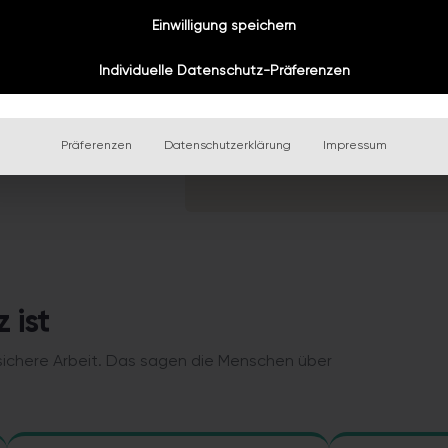
Einwilligung speichern
Individuelle Datenschutz-Präferenzen
iere@bazuba.at
Präferenzen
Datenschutzerklärung
Impressum
 ist
 sichere Arbeit. Das sagen die Menschen über