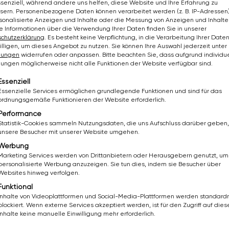
ssenziell, während andere uns helfen, diese Website und Ihre Erfahrung zu
sern.
Personenbezogene Daten können verarbeitet werden (z. B. IP-Adressen),
rsonalisierte Anzeigen und Inhalte oder die Messung von Anzeigen und Inhalte
e Informationen über die Verwendung Ihrer Daten finden Sie in unserer
chutzerklärung
.
Es besteht keine Verpflichtung, in die Verarbeitung Ihrer Date
300,- brutto/Monat (Mindestlohn laut KV ab € 2.281,50
illigen, um dieses Angebot zu nutzen.
Sie können Ihre Auswahl jederzeit unter
llungen
widerrufen oder anpassen.
Bitte beachten Sie, dass aufgrund individue
llungen möglicherweise nicht alle Funktionen der Website verfügbar sind.
ierten Team
lgt eine Liste der Service-Gruppen, für die eine Einwil
Essenziell
Essenzielle Services ermöglichen grundlegende Funktionen und sind für das
ordnungsgemäße Funktionieren der Website erforderlich.
ließlich im Innenbereich
Performance
Statistik-Cookies sammeln Nutzungsdaten, die uns Aufschluss darüber geben,
de Unterstützung
unsere Besucher mit unserer Website umgehen.
Werbung
ssionelles Werkzeug
Marketing Services werden von Drittanbietern oder Herausgebern genutzt, um
personalisierte Werbung anzuzeigen. Sie tun dies, indem sie Besucher über
Websites hinweg verfolgen.
Funktional
Inhalte von Videoplattformen und Social-Media-Plattformen werden standar
blockiert. Wenn externe Services akzeptiert werden, ist für den Zugriff auf dies
Inhalte keine manuelle Einwilligung mehr erforderlich.