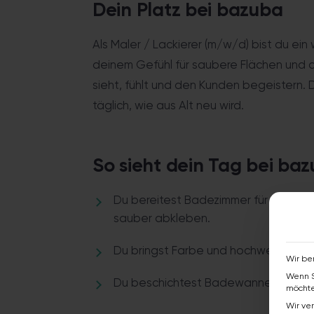
Dein Platz bei bazuba
Als Maler / Lackierer (m/w/d) bist du ein
deinem Gefühl für saubere Flächen und de
sieht, fühlt und den Kunden begeistern. 
täglich, wie aus Alt neu wird.
So sieht dein Tag bei ba
Du bereitest Badezimmer für ihre Ver
sauber abkleben.
Du bringst Farbe und hochwertige 
Wir be
Wenn S
Du beschichtest Badewannen, Duscht
möchte
Wir ve