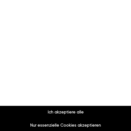
azuba Guntramsdorf
 anonymes Großunternehmen. So findest du uns.
Ich akzeptiere alle
Nur essenzielle Cookies akzeptieren