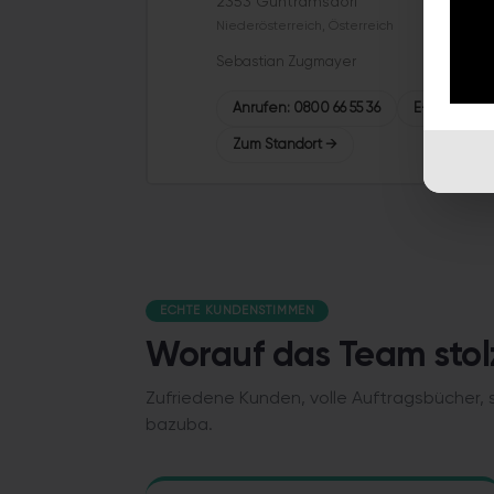
2353 Guntramsdorf
Niederösterreich, Österreich
Sebastian Zugmayer
Anrufen
:
0800 66 55 36
E-Mail
:
karr
Zum Standort →
ECHTE KUNDENSTIMMEN
Worauf das Team stolz
Zufriedene Kunden, volle Auftragsbücher,
bazuba.