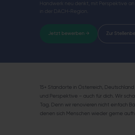
Sicher & altersgerecht – bod
Handwerk neu denkt, mit Perspektive an
in der DACH-Region.
Jetzt bewerben →
Zur Stellenb
15+ Standorte in Österreich, Deutschland
und Perspektive – auch für dich. Wir sc
Tag. Denn wir renovieren nicht einfach B
denen sich Menschen wieder gerne aufha