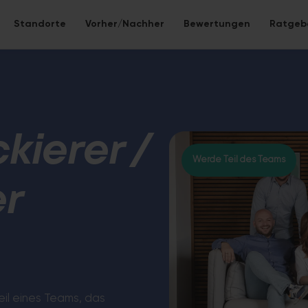
Standorte
Vorher/Nachher
Bewertungen
Ratgeb
 neu gestalten
be – alles inklusive.
kierer /
Werde Teil des Teams
r
Eco-Bad
 Bad ohne Fliesen – nahtlose Mineralwerkstoff-
Nachhaltige S
Lebensdauer.
WC-Sanier
eil eines Teams, das