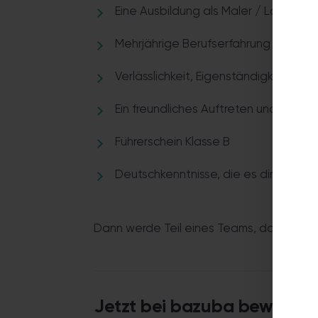
Eine Ausbildung als Maler / Lackierer i
Mehrjährige Berufserfahrung im handwe
Verlässlichkeit, Eigenständigkeit und
Ein freundliches Auftreten und Sinn fü
Führerschein Klasse B
Deutschkenntnisse, die es dir ermögl
Dann werde Teil eines Teams, das mit Le
Jetzt bei bazuba bewerbe