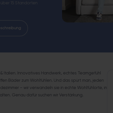
engleiche Dusche, Haltegriffe, förderfähig.
Komplette WC-
 über 15 Standorten
eschreibung
 & Italien. Innovatives Handwerk, echtes Teamgefühl
haffen Bäder zum Wohlfühlen. Und das spürt man, jeden
adezimmer – wir verwandeln sie in echte Wohlfühlorte, in
lten. Genau dafür suchen wir Verstärkung.