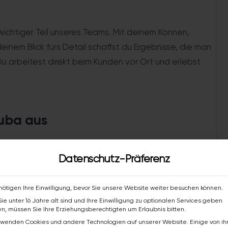
 wichtiger Teil unseres Teams. Mit deinem Können,
inem Blick fürs Detail schaffst du Ergebnisse, die man
Du arbeitest direkt beim Kunden vor Ort und erlebst
zuba aus
wandlung vor – schleifen, spachteln, grundieren und
Datenschutz-Präferenz
Beschichtungen auf Wände und Oberflächen.
nötigen Ihre Einwilligung, bevor Sie unsere Website weiter besuchen können.
ie unter 16 Jahre alt sind und Ihre Einwilligung zu optionalen Services geben
assen, Wände und Fliesen im Innenbereich.
n, müssen Sie Ihre Erziehungsberechtigten um Erlaubnis bitten.
rwenden Cookies und andere Technologien auf unserer Website. Einige von i