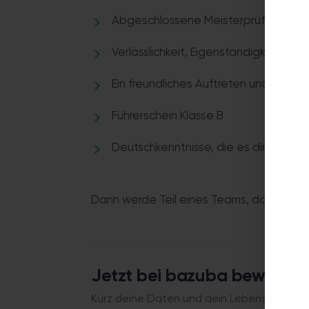
Abgeschlossene Meisterprüfung ist ei
Verlässlichkeit, Eigenständigkeit und
Ein freundliches Auftreten und Sinn fü
Führerschein Klasse B
Deutschkenntnisse, die es dir ermögl
Dann werde Teil eines Teams, das mit Le
Jetzt bei bazuba bewerbe
Kurz deine Daten und dein Lebenslauf. Wir