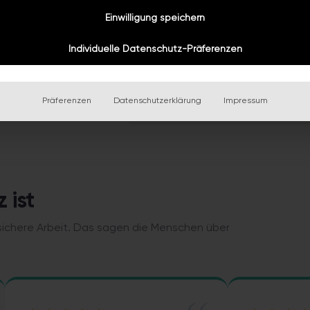
Einwilligung speichern
iere@bazuba.at
Individuelle Datenschutz-Präferenzen
Präferenzen
Datenschutzerklärung
Impressum
 ist
 sichere Arbeit. Das sagen die Menschen über