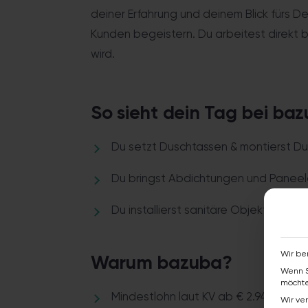
deiner Erfahrung und deinem Blick fürs De
Kunden begeistern. Du arbeitest direkt b
wird.
So sieht dein Tag bei ba
Du setzt Duschtassen & montierst 
Du bringst Abdichtungen und Paneel
Du installierst sanitäre Objekte wi
Wir be
Warum bazuba?
Wenn S
möchte
Mindestlohn laut KV ab € 2.948,85 b
Wir ve