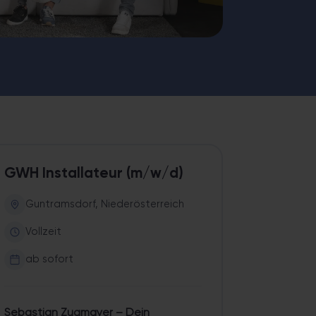
Raum-Erneuerung – sauber, schnell und mit Festpreis-Garantie.
GWH Installateur (m/w/d)
Guntramsdorf, Niederösterreich
Vollzeit
ab sofort
Sebastian Zugmayer – Dein