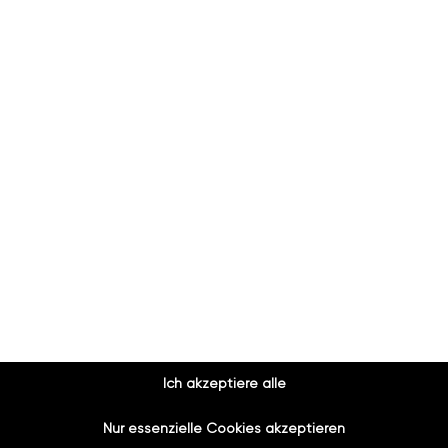
azuba Guntramsdorf
 anonymes Großunternehmen. So findest du uns.
Ich akzeptiere alle
Nur essenzielle Cookies akzeptieren