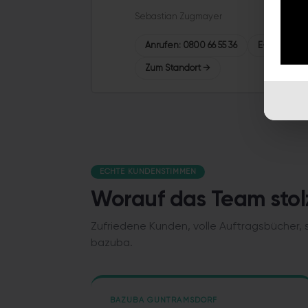
Sebastian Zugmayer
Anrufen
:
0800 66 55 36
E-Mail
:
karr
Zum Standort →
ECHTE KUNDENSTIMMEN
Worauf das Team stolz
Zufriedene Kunden, volle Auftragsbücher,
bazuba.
BAZUBA GUNTRAMSDORF