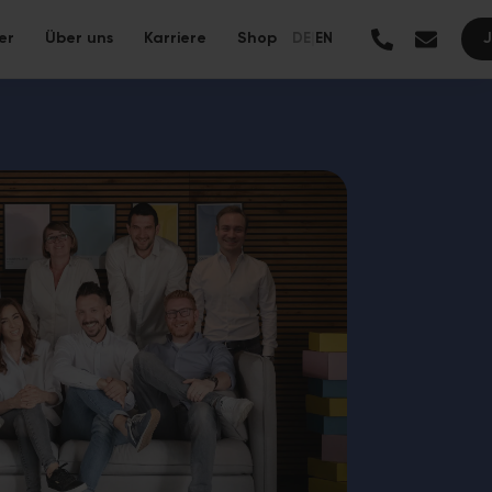
er
Über uns
Karriere
Shop
DE
|
EN
Alle Leistungen →
anierung mit ressourcenschonenden Materialien und langer
ung