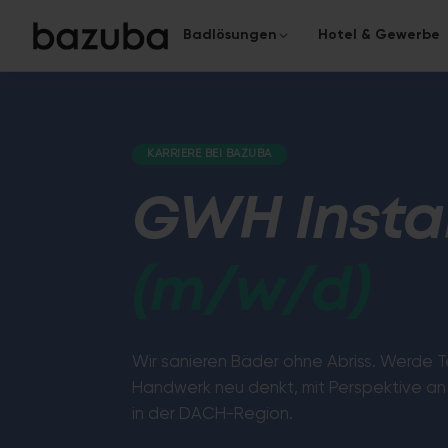
Badlösungen
Hotel & Gewerbe
KATEGORIE
KOMPLETTSANIERUNG
Das komplette Bad
Komplettsanierung
KARRIERE BEI BAZUBA
›
Alles aus einer Hand
Von der Planung bis zur Überga
GWH Instal
Teilsanierung
›
Gezielt & schnell
(m/w/d)
Fugenloses Bad
In nur 5 Tagen zum modernen
Oberflächen.
Wir sanieren Bäder ohne Abriss. Werde T
Handwerk neu denkt, mit Perspektive an
in der DACH-Region.
Barrierefreies Bad