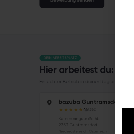
Bewerbung senden
DEIN ARBEITSPLATZ
Hier arbeitest du: b
Ein echter Betrieb in deiner Region, kein
bazuba Guntramsdorf
★
★
★
★
★
4,8
(286)
Kammeringstraße 6b
2353 Guntramsdorf
Niederösterreich, Österreich