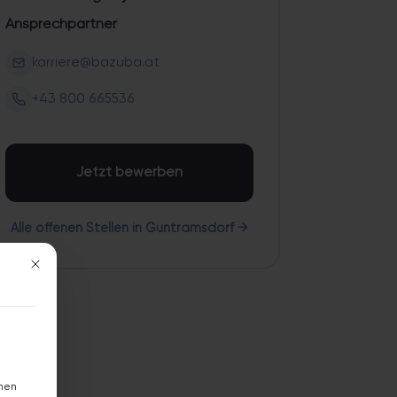
Ansprechpartner
karriere@bazuba.at
+43 800 665536
Jetzt bewerben
Alle offenen Stellen in Guntramsdorf →
Mit diesem Button wird der Dialog geschlossen. Seine Funktionalität ist 
hnen