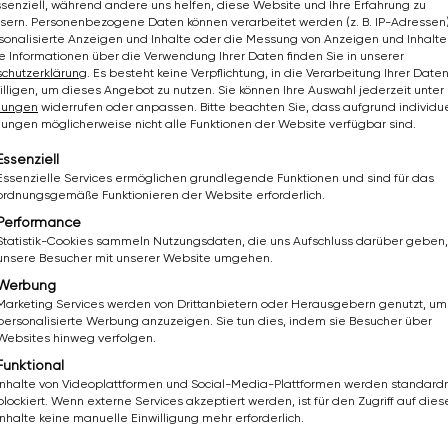
ssenziell, während andere uns helfen, diese Website und Ihre Erfahrung zu
sern.
Personenbezogene Daten können verarbeitet werden (z. B. IP-Adressen),
rsonalisierte Anzeigen und Inhalte oder die Messung von Anzeigen und Inhalte
e Informationen über die Verwendung Ihrer Daten finden Sie in unserer
chutzerklärung
.
Es besteht keine Verpflichtung, in die Verarbeitung Ihrer Date
ung und Qualifikation
illigen, um dieses Angebot zu nutzen.
Sie können Ihre Auswahl jederzeit unter
llungen
widerrufen oder anpassen.
Bitte beachten Sie, dass aufgrund individue
ierten Team
llungen möglicherweise nicht alle Funktionen der Website verfügbar sind.
lgt eine Liste der Service-Gruppen, für die eine Einwil
Essenziell
ließlich im Innenbereich
Essenzielle Services ermöglichen grundlegende Funktionen und sind für das
ordnungsgemäße Funktionieren der Website erforderlich.
de Unterstützung
Performance
Statistik-Cookies sammeln Nutzungsdaten, die uns Aufschluss darüber geben,
ssionelles Werkzeug
unsere Besucher mit unserer Website umgehen.
Werbung
Marketing Services werden von Drittanbietern oder Herausgebern genutzt, um
personalisierte Werbung anzuzeigen. Sie tun dies, indem sie Besucher über
Websites hinweg verfolgen.
Funktional
Inhalte von Videoplattformen und Social-Media-Plattformen werden standar
blockiert. Wenn externe Services akzeptiert werden, ist für den Zugriff auf dies
Inhalte keine manuelle Einwilligung mehr erforderlich.
Installateur