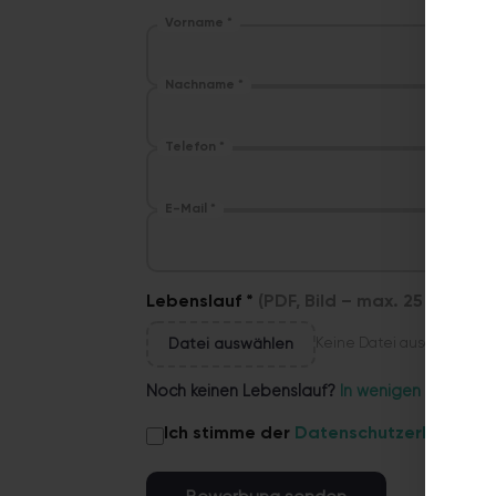
Vorname *
Nachname *
Telefon *
E-Mail *
Lebenslauf *
(PDF, Bild – max. 25 MB)
Datei auswählen
Keine Datei ausgewählt
Noch keinen Lebenslauf?
In wenigen Minuten k
Ich stimme der
Datenschutzerklärung
z