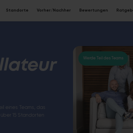
Standorte
Vorher/Nachher
Bewertungen
Ratgeb
 neu gestalten
be – alles inklusive.
Werde Teil des Teams
lateur
Eco-Bad
 Bad ohne Fliesen – nahtlose Mineralwerkstoff-
Nachhaltige S
Lebensdauer.
eil eines Teams, das
 über 15 Standorten
WC-Sanier