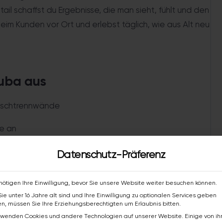
tail schaffst du Ergebnisse, die man sieht, fühlt und den
eim Kunden vor Ort und erlebst täglich, wie aus Alt neu
zuba aus
Duschtrennwände
e an
e Waschtische, WCs und Armaturen
Datenschutz-Präferenz
nötigen Ihre Einwilligung, bevor Sie unsere Website weiter besuchen können.
ie unter 16 Jahre alt sind und Ihre Einwilligung zu optionalen Services geben
n, müssen Sie Ihre Erziehungsberechtigten um Erlaubnis bitten.
rutto/Monat
rwenden Cookies und andere Technologien auf unserer Website. Einige von i