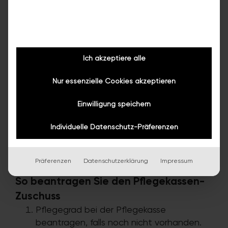
Schwellenabbau
WAS ZÄHLT ALS EINE MASSNAHME
Funktional zusammenhängende Eingriffe gelten
Ich akzeptiere alle
zusammen als
eine Maßnahme
: Ein kompletter
Badumbau mit bodengleicher Dusche, Haltegriffen,
Nur essenzielle Cookies akzeptieren
Türverbreiterung und neuen Armaturen wird mit
insgesamt bis zu 4.180 € bezuschusst. Funktional
Einwilligung speichern
unabhängige Vorhaben (zum Beispiel Bad und
Treppenlift und Außenrampe) zählen separat und
Individuelle Datenschutz-Präferenzen
können einzeln beantragt werden.
Präferenzen
Datenschutzerklärung
Impressum
So beantragen Sie den Pflegekassen-
Zuschuss
Pflegegrad bei der Pflegekasse
beantragen, falls noch nicht vorhanden.