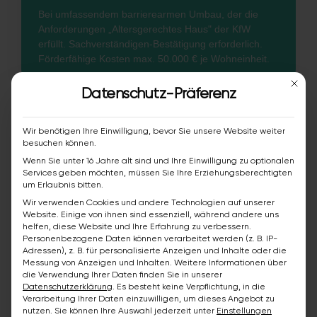
Bei umfassendem barrierearmen Umbau, der die
Anforderungen „Altersgerechtes Haus" der KfW
erfüllt. Sachverständigen-Bestätigung erforderlich.
Förderfähige Kosten max. 50.000 € je Wohneinheit.
Mit die
Datenschutz-Präferenz
Was wird gefördert?
Wir benötigen Ihre Einwilligung, bevor Sie unsere Website weiter
Förderfähig sind Bau- und Materialkosten
besuchen können.
inklusive Baunebenkosten wie Beratung,
Wenn Sie unter 16 Jahre alt sind und Ihre Einwilligung zu optionalen
Services geben möchten, müssen Sie Ihre Erziehungsberechtigten
Planung und Baubegleitung. Bruttokosten
um Erlaubnis bitten.
einschließlich Mehrwertsteuer werden
Wir verwenden Cookies und andere Technologien auf unserer
anerkannt. Im Bad zählen dazu insbesondere:
Website. Einige von ihnen sind essenziell, während andere uns
helfen, diese Website und Ihre Erfahrung zu verbessern.
Personenbezogene Daten können verarbeitet werden (z. B. IP-
Bodengleiche oder begehbare Dusche,
Adressen), z. B. für personalisierte Anzeigen und Inhalte oder die
auch mit Duschsitz
Messung von Anzeigen und Inhalten.
Weitere Informationen über
die Verwendung Ihrer Daten finden Sie in unserer
Datenschutzerklärung
.
Es besteht keine Verpflichtung, in die
Wanne raus, Dusche rein
Verarbeitung Ihrer Daten einzuwilligen, um dieses Angebot zu
(Wannenwechsel zur barrierearmen
nutzen.
Sie können Ihre Auswahl jederzeit unter
Einstellungen