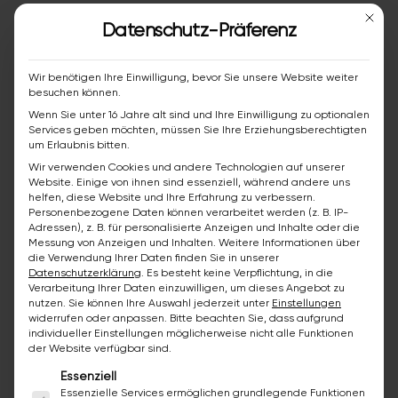
Mit die
Datenschutz-Präferenz
Dekore und Farben
Wir benötigen Ihre Einwilligung, bevor Sie unsere Website weiter
besuchen können.
Im Gegensatz zu vielen anderen Anbietern,
Wenn Sie unter 16 Jahre alt sind und Ihre Einwilligung zu optionalen
haben Sie bei uns die Möglichkeit Front-
Services geben möchten, müssen Sie Ihre Erziehungsberechtigten
um Erlaubnis bitten.
und Korpusdekore unterschiedlich zu
Wir verwenden Cookies und andere Technologien auf unserer
kombinieren und zusätzlich die Gestaltung
Website. Einige von ihnen sind essenziell, während andere uns
Ihres Badezimmers individuell zu
helfen, diese Website und Ihre Erfahrung zu verbessern.
Personenbezogene Daten können verarbeitet werden (z. B. IP-
bestimmen.
Adressen), z. B. für personalisierte Anzeigen und Inhalte oder die
Messung von Anzeigen und Inhalten.
Weitere Informationen über
die Verwendung Ihrer Daten finden Sie in unserer
Datenschutzerklärung
.
Es besteht keine Verpflichtung, in die
Verarbeitung Ihrer Daten einzuwilligen, um dieses Angebot zu
Laguna
nutzen.
Sie können Ihre Auswahl jederzeit unter
Einstellungen
Easy Line
widerrufen oder anpassen.
Bitte beachten Sie, dass aufgrund
individueller Einstellungen möglicherweise nicht alle Funktionen
der Website verfügbar sind.
Laguna
Es folgt eine Liste der Service-Gruppen, für die ei
Essenziell
Concept Line
Essenzielle Services ermöglichen grundlegende Funktionen