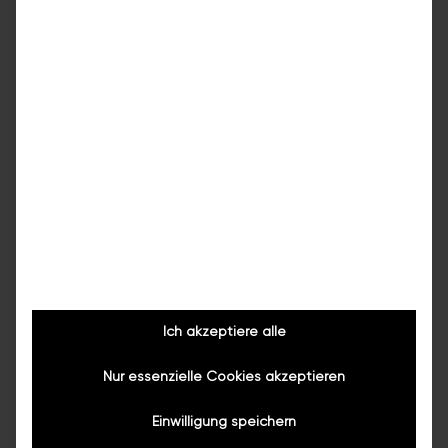
einsteigen wollen
Mehr über die Badewannentür
Badsanierung Kosten: Ihr umfassender
Leitfaden
Unser Leitfaden über die Faktoren
von Badsanierung Kosten
Mehr erfahren
Ich akzeptiere alle
Nur essenzielle Cookies akzeptieren
Einwilligung speichern
Alle Ratgeber entdecken