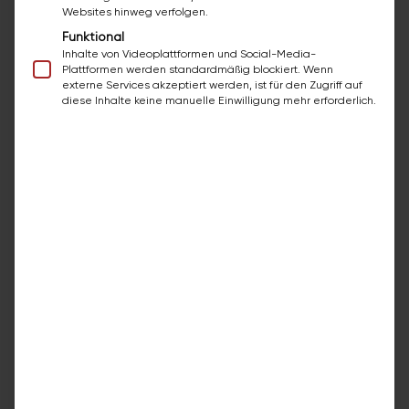
Websites hinweg verfolgen.
Vinyl Floor
Funktional
Inhalte von Videoplattformen und Social-Media-
Sanitary Ware
Plattformen werden standardmäßig blockiert. Wenn
externe Services akzeptiert werden, ist für den Zugriff auf
diese Inhalte keine manuelle Einwilligung mehr erforderlich.
Questions about restroom
renovation?
You have one contact person for all
questions regarding the renovation of your
restroom. For electrical and installation
work, we rely on our long-standing partner
companies from the electrical and
installation trades.