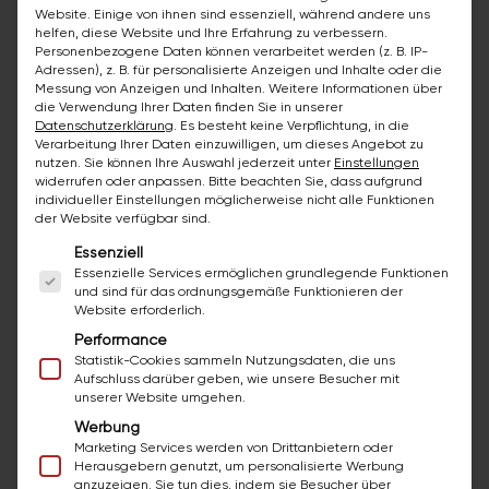
Low maintenance
Website. Einige von ihnen sind essenziell, während andere uns
helfen, diese Website und Ihre Erfahrung zu verbessern.
30 years of experience in restroom
Personenbezogene Daten können verarbeitet werden (z. B. IP-
renovation
Adressen), z. B. für personalisierte Anzeigen und Inhalte oder die
Messung von Anzeigen und Inhalten.
Weitere Informationen über
Free consultation on site
die Verwendung Ihrer Daten finden Sie in unserer
Datenschutzerklärung
.
Es besteht keine Verpflichtung, in die
One contact for all questions
Verarbeitung Ihrer Daten einzuwilligen, um dieses Angebot zu
nutzen.
Sie können Ihre Auswahl jederzeit unter
Einstellungen
widerrufen oder anpassen.
Bitte beachten Sie, dass aufgrund
individueller Einstellungen möglicherweise nicht alle Funktionen
der Website verfügbar sind.
Es folgt eine Liste der Service-Gruppen, für die ei
Essenziell
Essenzielle Services ermöglichen grundlegende Funktionen
Our Methods
und sind für das ordnungsgemäße Funktionieren der
Website erforderlich.
Performance
Statistik-Cookies sammeln Nutzungsdaten, die uns
Painting Tiles
Aufschluss darüber geben, wie unsere Besucher mit
unserer Website umgehen.
Wall Panels
Werbung
Marketing Services werden von Drittanbietern oder
Joint Renewal
Herausgebern genutzt, um personalisierte Werbung
anzuzeigen. Sie tun dies, indem sie Besucher über