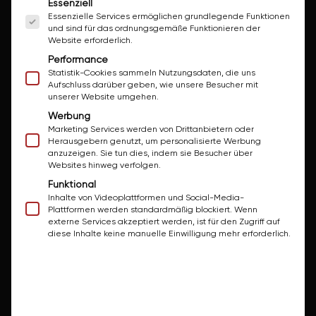
Es folgt eine Liste der Service-Gruppen, für die ei
Essenziell
Essenzielle Services ermöglichen grundlegende Funktionen
und sind für das ordnungsgemäße Funktionieren der
Website erforderlich.
Leistungen
Performance
Wanne/Dusche sanieren
Statistik-Cookies sammeln Nutzungsdaten, die uns
Aufschluss darüber geben, wie unsere Besucher mit
Komplettsanierung
unserer Website umgehen.
Werbung
Teilsanierung
Marketing Services werden von Drittanbietern oder
Barrierefreies Bad
Herausgebern genutzt, um personalisierte Werbung
anzuzeigen. Sie tun dies, indem sie Besucher über
WC-Sanierung
Websites hinweg verfolgen.
Funktional
Installationsarbeiten
Inhalte von Videoplattformen und Social-Media-
Plattformen werden standardmäßig blockiert. Wenn
externe Services akzeptiert werden, ist für den Zugriff auf
Methoden
diese Inhalte keine manuelle Einwilligung mehr erforderlich.
Reparatur von Wanne/Dusche
Aufpolierung von Wanne/Dusche
Beschichtung von Wanne/Dusche
Fugenlose Wandbeschichtung