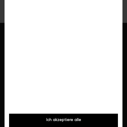
Responsible for content:
GF Constantin
Zugmayer-Preleitner
Leistungen
Wanne/Dusche sanieren
Komplettsanierung
Teilsanierung
Barrierefreies Bad
Ich akzeptiere alle
WC-Sanierung