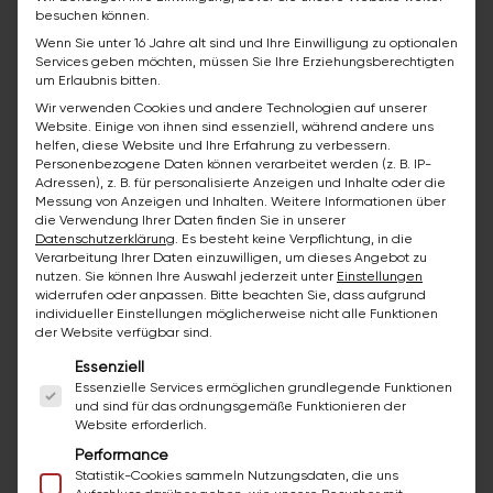
anfrage@bazuba.world
besuchen können.
Wenn Sie unter 16 Jahre alt sind und Ihre Einwilligung zu optionalen
Services geben möchten, müssen Sie Ihre Erziehungsberechtigten
um Erlaubnis bitten.
Managing Director:
Constantin Zugmayer-
Wir verwenden Cookies und andere Technologien auf unserer
Preleitner
Website. Einige von ihnen sind essenziell, während andere uns
helfen, diese Website und Ihre Erfahrung zu verbessern.
Company Register:
FN 177321 t
Personenbezogene Daten können verarbeitet werden (z. B. IP-
Adressen), z. B. für personalisierte Anzeigen und Inhalte oder die
Handelsgericht Wiener Neustadt
Messung von Anzeigen und Inhalten.
Weitere Informationen über
die Verwendung Ihrer Daten finden Sie in unserer
UID-Nr.:
ATU 46262002
Datenschutzerklärung
.
Es besteht keine Verpflichtung, in die
Verarbeitung Ihrer Daten einzuwilligen, um dieses Angebot zu
nutzen.
Sie können Ihre Auswahl jederzeit unter
Einstellungen
widerrufen oder anpassen.
Bitte beachten Sie, dass aufgrund
individueller Einstellungen möglicherweise nicht alle Funktionen
Authority pursuant to the E-Commerce
der Website verfügbar sind.
Act:
Bezirkshauptmannschaft Wiener
Es folgt eine Liste der Service-Gruppen, für die ei
Essenziell
Neustadt
Essenzielle Services ermöglichen grundlegende Funktionen
und sind für das ordnungsgemäße Funktionieren der
Professional group:
Commercial service
Website erforderlich.
providers
Performance
Statistik-Cookies sammeln Nutzungsdaten, die uns
Authorizations:
Administration and