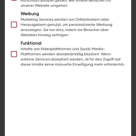
Aufschluss darüber geben, wie unsere Besucher mit
unserer Website umgehen.
exploitation of patents, licenses and
Werbung
copyrights Repair and cleaning of sanitary
Marketing Services werden von Drittanbietern oder
surfaces by means of remailing, i.e. coating
Herausgebern genutzt, um personalisierte Werbung
with self-hardening 2-component
anzuzeigen. Sie tun dies, indem sie Besucher über
Websites hinweg verfolgen.
synthetic resin compounds Trade, with the
Funktional
exception of regulated trade Assembling
Inhalte von Videoplattformen und Social-Media-
and mounting of movable objects, with
Plattformen werden standardmäßig blockiert. Wenn
the exception of furniture and statically
externe Services akzeptiert werden, ist für den Zugriff auf
diese Inhalte keine manuelle Einwilligung mehr erforderlich.
significant constructions, from ready-made
parts with the aid of simple screw, clamp,
adhesive and plug-in connections.
Professional group:
advertising and market
communication
Authorization:
Advertising agency