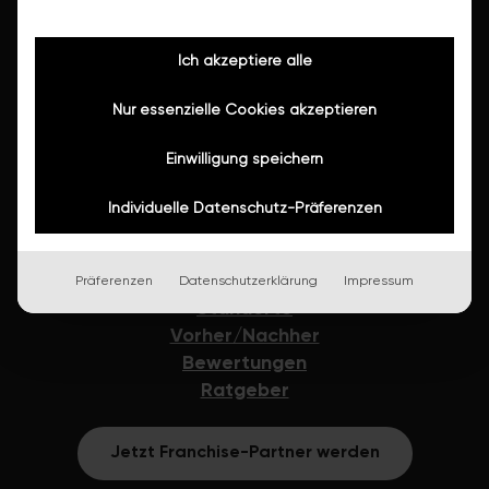
Wanne raus, Dusche rein
Badewannentüre
Ich akzeptiere alle
Rutschhemmung
Feuchtraumpaneele
Nur essenzielle Cookies akzeptieren
Fugensanierung
Einwilligung speichern
Vinylboden
Individuelle Datenschutz-Präferenzen
Sanitärartikel & Accessoires
Karriere
Präferenzen
Datenschutzerklärung
Impressum
Standorte
Vorher/Nachher
Bewertungen
Ratgeber
Jetzt Franchise-Partner werden