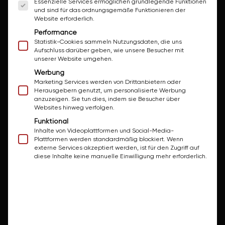
Essenzielle Services ermöglichen grundlegende Funktionen
Leistungen
und sind für das ordnungsgemäße Funktionieren der
Wanne/Dusche sanieren
Website erforderlich.
Performance
Komplettsanierung
Statistik-Cookies sammeln Nutzungsdaten, die uns
Aufschluss darüber geben, wie unsere Besucher mit
Teilsanierung
unserer Website umgehen.
Barrierefreies Bad
Werbung
Marketing Services werden von Drittanbietern oder
WC-Sanierung
Herausgebern genutzt, um personalisierte Werbung
anzuzeigen. Sie tun dies, indem sie Besucher über
Installationsarbeiten
Websites hinweg verfolgen.
Funktional
Methoden
Inhalte von Videoplattformen und Social-Media-
Plattformen werden standardmäßig blockiert. Wenn
Reparatur von Wanne/Dusche
externe Services akzeptiert werden, ist für den Zugriff auf
diese Inhalte keine manuelle Einwilligung mehr erforderlich.
Aufpolierung von Wanne/Dusche
Beschichtung von Wanne/Dusche
Fugenlose Wandbeschichtung
Fliesen lackieren